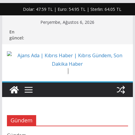
Dolar:
47.59 TL
| Euro:
54.95 TL
| Sterlin:
64.05 TL
Skip
Perşembe, Ağustos 6, 2026
to
En
content
güncel:
Gündem