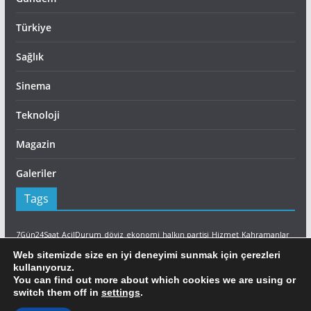
Türkiye
Sağlık
Sinema
Teknoloji
Magazin
Galeriler
Tags
7Gün24Saat
AcilDurum
döviz
ekonomi
halkın partisi
Hizmet
Kahramanlar
Lefkoşa
LTB
Son Dakika
sutek
Yangın
İtfaiye
Web sitemizde size en iyi deneyimi sunmak için çerezleri
kullanıyoruz.
Facebook
You can find out more about which cookies we are using or
switch them off in
settings
.
Ajans Ada Facebook