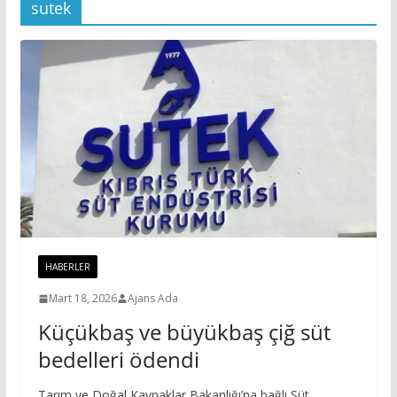
sutek
HABERLER
Mart 18, 2026
Ajans Ada
Küçükbaş ve büyükbaş çiğ süt
bedelleri ödendi
Tarım ve Doğal Kaynaklar Bakanlığı’na bağlı Süt