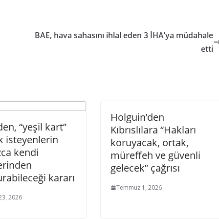
BAE, hava sahasını ihlal eden 3 İHA’ya müdahale
etti
Holguin’den
en, “yeşil kart”
Kıbrıslılara “Hakları
 isteyenlerin
koruyacak, ortak,
zca kendi
müreffeh ve güvenli
erinden
gelecek” çağrısı
rabileceği kararı
Temmuz 1, 2026
23, 2026