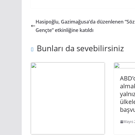
Hasipoğlu, Gazimağusa’da düzenlenen “Söz
Gençte” etkinliğine katıldı
Bunları da sevebilirsiniz
ABD’d
almak
yalnı
ülkel
başvu
Mayıs 