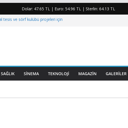
Dolar:
47.65 TL
| Euro:
54.96 TL
| Sterlin:
64.13 TL
l tesis ve sörf kulübü projeleri için
landı
rjisindeki plansızlık halkı kesintilere ve yüksek
um etti”
anoğlu için taziye mesajı: “Yaşanan bu acı
rinden üzmüştür”
yumruk atıp elmacık kemiğini kıran şahıs
SAĞLIK
SINEMA
TEKNOLOJI
MAGAZIN
GALERILER