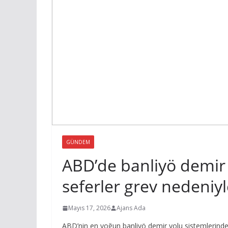
GÜNDEM
ABD’de banliyö demir 
seferler grev nedeniy
Mayıs 17, 2026
Ajans Ada
ABD’nin en yoğun banliyö demir yolu sistemlerinden