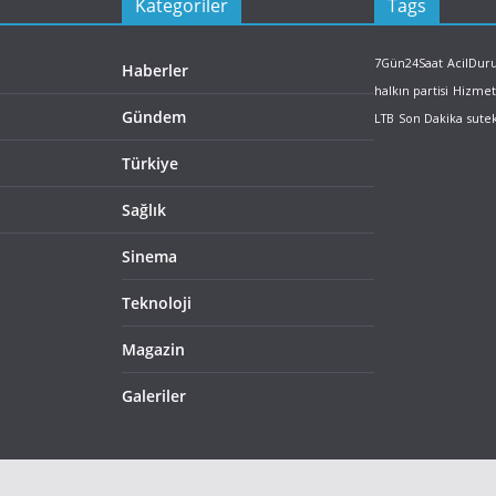
Kategoriler
Tags
7Gün24Saat
AcilDu
Haberler
halkın partisi
Hizmet
Gündem
LTB
Son Dakika
sute
Türkiye
Sağlık
Sinema
Teknoloji
Magazin
Galeriler