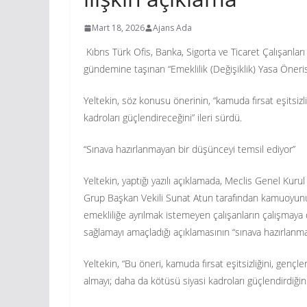
Mart 18, 2026
Ajans Ada
Kıbrıs Türk Ofis, Banka, Sigorta ve Ticaret Çalışanlar
gündemine taşınan “Emeklilik (Değişiklik) Yasa Öneris
Yeltekin, söz konusu önerinin, “kamuda fırsat eşitsizliğ
kadroları güçlendireceğini” ileri sürdü.
“Sınava hazırlanmayan bir düşünceyi temsil ediyor”
Yeltekin, yaptığı yazılı açıklamada, Meclis Genel Kur
Grup Başkan Vekili Sunat Atun tarafından kamuoyunun 
emekliliğe ayrılmak istemeyen çalışanların çalışmay
sağlamayı amaçladığı açıklamasının “sınava hazırlanmay
Yeltekin, “Bu öneri, kamuda fırsat eşitsizliğini, gençl
almayı; daha da kötüsü siyasi kadroları güçlendirdiğin