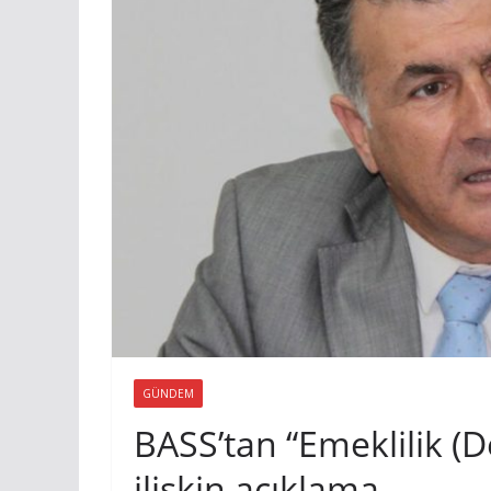
GÜNDEM
BASS’tan “Emeklilik (D
ilişkin açıklama