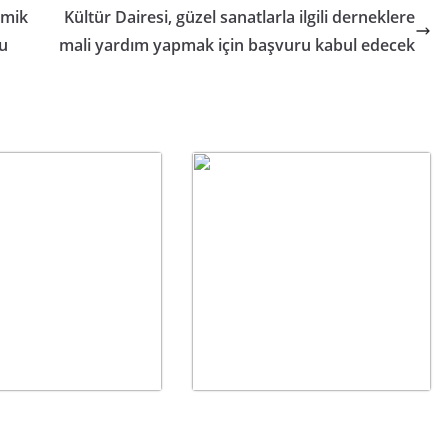
omik
Kültür Dairesi, güzel sanatlarla ilgili derneklere
du
mali yardım yapmak için başvuru kabul edecek
 ve cuma günü
HÜR-İŞ Başkanı