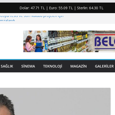
Dolar:
47.71 TL
| Euro:
55.09 TL
| Sterlin:
64.30 TL
osyal tesis ve sörf kulübü projeleri için
imzalandı
 enerjisindeki plansızlık halkı kesintilere ve yüksek
mahkum etti”
ıhasanoğlu için taziye mesajı: “Yaşanan bu acı
i derinden üzmüştür”
şiye yumruk atıp elmacık kemiğini kıran şahıs
lar…
SAĞLIK
SINEMA
TEKNOLOJI
MAGAZIN
GALERILER