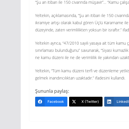
“Şu an itibarı ile 150 civarında müşavir”… “Kamu çalışa
Yeltekin, açıklamasında, “Şu an itibarı ile 150 civarı
ikramiye artışı olarak kabul gören Üçlü Kararname i
düzeyinde, zaten verimlilikten yoksun bir israftır.” ifa
Yeltekin ayrıca, “47/2010 sayılı yasaya ait tüm kamu ça
sınırlaması bulunduğunu” savunarak, “Siyasi kurnazlık 
ne kamu düzeni ile ne de verimlilik ile yakından uzakt
Yeltekin, “Tüm kamu düzeni terfi ve düzenleme ye
gelmek inandırıcılıktan uzaktadır.” ifadesini kullandı.
Şununla paylaş:
Facebook
X (Twitter)
LinkedI