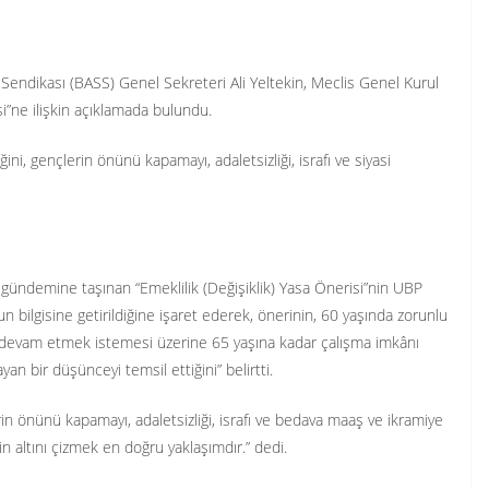
ı Sendikası (BASS) Genel Sekreteri Ali Yeltekin, Meclis Genel Kurul
i”ne ilişkin açıklamada bulundu.
ini, gençlerin önünü kapamayı, adaletsizliği, israfı ve siyasi
ul gündemine taşınan “Emeklilik (Değişiklik) Yasa Önerisi”nin UBP
bilgisine getirildiğine işaret ederek, önerinin, 60 yaşında zorunlu
a devam etmek istemesi üzerine 65 yaşına kadar çalışma imkânı
an bir düşünceyi temsil ettiğini” belirtti.
erin önünü kapamayı, adaletsizliği, israfı ve bedava maaş ve ikramiye
in altını çizmek en doğru yaklaşımdır.” dedi.