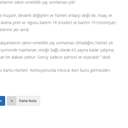
nlarının zaten emeklilik yaş sınırlaması yok”
nda müşavir, devamlı değişken ve hizmet anlayışı değil de, maaş ve
le atama şekli ve olgusu barem 18 (müdür) ve barem 19 (müsteşar)
delerine yer verdi.
lışanlarının zaten emeklilik yaş sınırlaması olmadığını, hizmet yılı
içerisinde hazırlanan, isteğe bağlı olarak 65 yaşına kadar çalışma;
an bir alakası yoktur. Sonuç sadece partisel ve siyasaldır.” dedi.
tkisi Kamu Hizmeti Komisyonunda mevcut iken bunu görmezden
n
Daha fazla