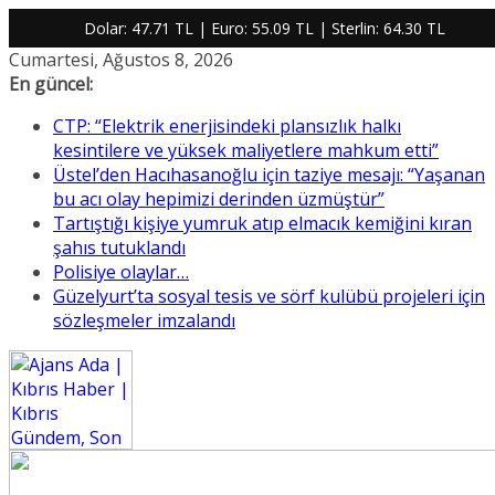
Dolar:
47.71 TL
| Euro:
55.09 TL
| Sterlin:
64.30 TL
Skip
Cumartesi, Ağustos 8, 2026
to
En güncel:
content
CTP: “Elektrik enerjisindeki plansızlık halkı
kesintilere ve yüksek maliyetlere mahkum etti”
Üstel’den Hacıhasanoğlu için taziye mesajı: “Yaşanan
bu acı olay hepimizi derinden üzmüştür”
Tartıştığı kişiye yumruk atıp elmacık kemiğini kıran
şahıs tutuklandı
Polisiye olaylar…
Güzelyurt’ta sosyal tesis ve sörf kulübü projeleri için
sözleşmeler imzalandı