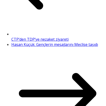
CTP’den TDP’ye nezaket ziyareti
Hasan Küçük: Gençlerin mesajlarını Meclise taşıdı