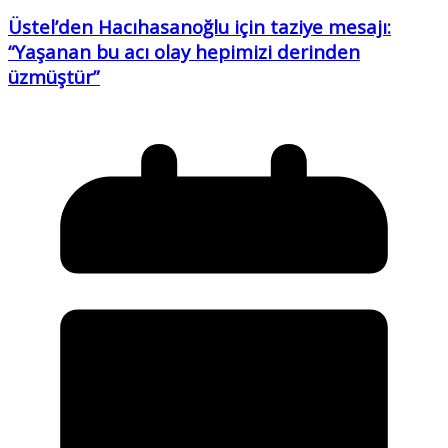
Üstel’den Hacıhasanoğlu için taziye mesajı:
“Yaşanan bu acı olay hepimizi derinden
üzmüştür”