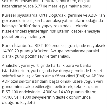
Sektör endekslerinin tümü kazandırırken, en çok
kazandıran yüzde 5,77 ile metal eşya makina oldu.
Küresel piyasalarda, Orta Doğu’daki gerilime ve ABD-İran
görüşmelerine ilişkin haber akışı yatırımcıların odağında
kalmayı sürdürürken, yapay zeka odaklı teknoloji
hisselerindeki iyimserliğin risk iştahını desteklemesiyle
pozitif bir seyir izleniyor.
Borsa İstanbul’da BIST 100 endeksi, gün içinde en yüksek
14.200,20 puanı görürken, Avrupa borsalarına paralel
olarak günü pozitif seyirle tamamladı.
Analistler, yarın yurt içinde haftalık para ve banka
istatistiklerinin, yurt dışında ise dünya genelinde hizmet
sektörü ve bileşik Satın Alma Yöneticileri (PMI) ve ABD’de
ADP özel sektör istihdamı başta olmak üzere yoğun veri
gündeminin takip edileceğini belirterek, teknik açıdan
BIST 100 endeksinde 14.300 ve 14.400 puanın direnç,
14.100 ve 14.000 seviyelerinin destek konumunda
olduğunu kaydetti.