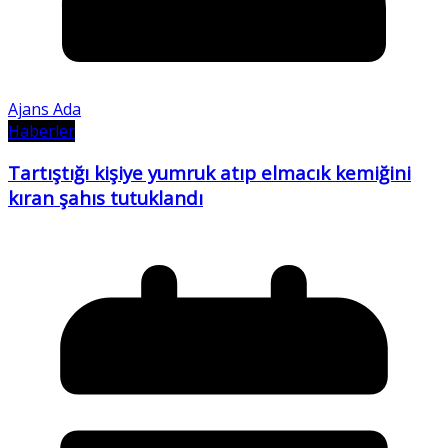
Ajans Ada
Haberler
Tartıştığı kişiye yumruk atıp elmacık kemiğini
kıran şahıs tutuklandı