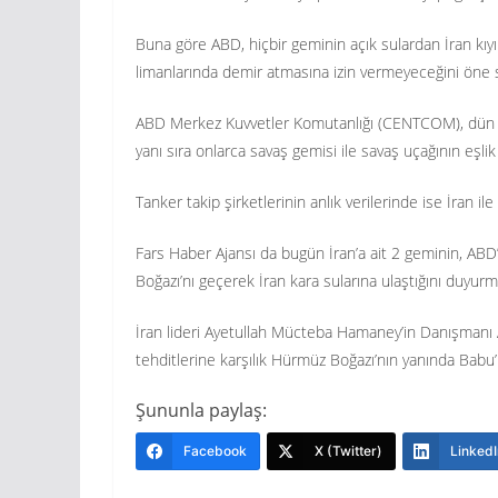
Buna göre ABD, hiçbir geminin açık sulardan İran kıy
limanlarında demir atmasına izin vermeyeceğini öne
ABD Merkez Kuvvetler Komutanlığı (CENTCOM), dün AB
yanı sıra onlarca savaş gemisi ile savaş uçağının eşli
Tanker takip şirketlerinin anlık verilerinde ise İran i
Fars Haber Ajansı da bugün İran’a ait 2 geminin, ABD
Boğazı’nı geçerek İran kara sularına ulaştığını duyur
İran lideri Ayetullah Mücteba Hamaney’in Danışmanı A
tehditlerine karşılık Hürmüz Boğazı’nın yanında Babu
Şununla paylaş:
Facebook
X (Twitter)
LinkedI