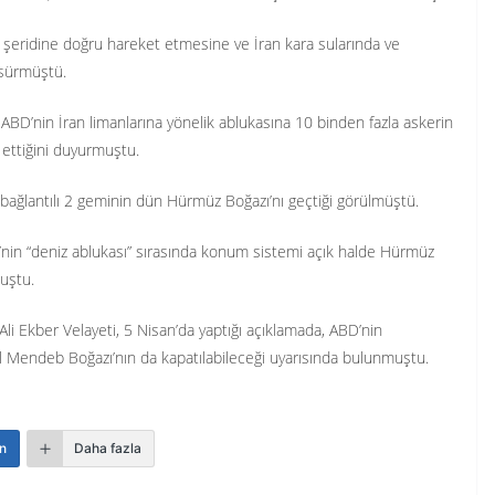
ı şeridine doğru hareket etmesine ve İran kara sularında ve
 sürmüştü.
D’nin İran limanlarına yönelik ablukasına 10 binden fazla askerin
k ettiğini duyurmuştu.
le bağlantılı 2 geminin dün Hürmüz Boğazı’nı geçtiği görülmüştü.
’nin “deniz ablukası” sırasında konum sistemi açık halde Hürmüz
muştu.
li Ekber Velayeti, 5 Nisan’da yaptığı açıklamada, ABD’nin
’l Mendeb Boğazı’nın da kapatılabileceği uyarısında bulunmuştu.
n
Daha fazla