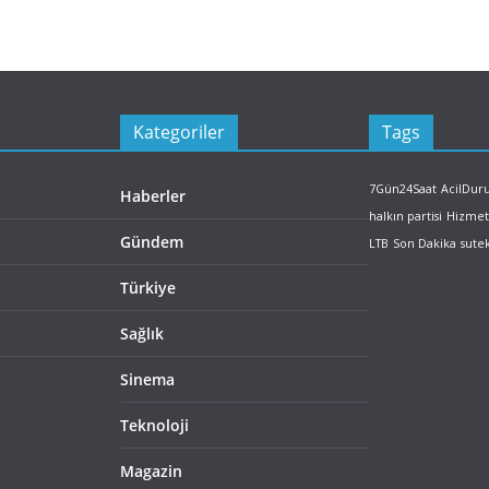
Kategoriler
Tags
7Gün24Saat
AcilDu
Haberler
halkın partisi
Hizmet
Gündem
LTB
Son Dakika
sute
Türkiye
Sağlık
Sinema
Teknoloji
Magazin