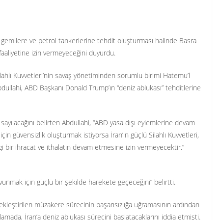
ri gemilere ve petrol tankerlerine tehdit oluşturması halinde Basra
faaliyetine izin vermeyeceğini duyurdu.
ilahlı Kuvvetleri’nin savaş yönetiminden sorumlu birimi Hatemu’l
ullahi, ABD Başkanı Donald Trump’ın “deniz ablukası” tehditlerine
i sayılacağını belirten Abdullahi, “ABD yasa dışı eylemlerine devam
için güvensizlik oluşturmak istiyorsa İran’ın güçlü Silahlı Kuvvetleri,
 bir ihracat ve ithalatın devam etmesine izin vermeyecektir.”
savunmak için güçlü bir şekilde harekete geçeceğini” belirtti.
kleştirilen müzakere sürecinin başarısızlığa uğramasının ardından
mada, İran’a deniz ablukası sürecini başlatacaklarını iddia etmişti.