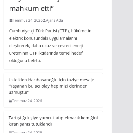
mahkum etti”
Temmuz 24, 2026
Ajans Ada
Cumhuriyetçi Türk Partisi (CTP), hükümetin
elektrik konusundaki uygulamalarını
eleştirerek, daha ucuz ve çevreci enerji
üretiminin CTP iktidarında temel hedef
olduğunu belirtti.
Üstel’den Hacıhasanoğlu için taziye mesajı:
“Yaşanan bu acı olay hepimizi derinden
üzmüştür”
Temmuz 24, 2026
Tartıştığı kişiye yumruk atıp elmacık kemiğini
kıran şahıs tutuklandı
Temmuz 24, 2026