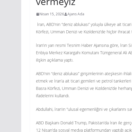
vermeyiz
Nisan 15, 2026
Ajans Ada
İran, ABD’nin “deniz ablukası” yoluyla ülkeye ait tica
Körfezi, Umman Denizi ve Kızıldeniz’de hiçbir ihracat 
İran’ın yarı resmi Tesnim Haber Ajansına göre, İran S
Enbiya Merkez Karargahı Komutanı Tümgeneral Ali Abd
ilişkin açıklama yaptı.
ABD’nin “deniz ablukası” girişimlerinin ateşkesin ihlal
etmek ve İran’a ait ticari gemileri ve petrol tankerleri 
Basra Körfezi, Umman Denizi ve Kızıldeniz’de herhangi
ifadelerini kullandı.
Abdullahi, İran’ın “ulusal egemenliğini ve çıkarlarını 
ABD Başkanı Donald Trump, Pakistan’da İran ile gerçe
12 Nisan’da sosyal medya platformundan yaptığı açıkla