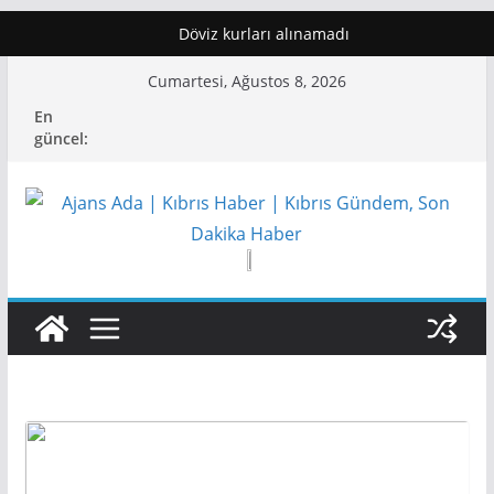
Döviz kurları alınamadı
Skip
Cumartesi, Ağustos 8, 2026
to
En
content
güncel: