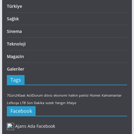
Türkiye
Sağlık
Sinema
Teknoloji
Magazin
Galeriler
Tags
7Gün24Saat
AcilDurum
döviz
ekonomi
halkın partisi
Hizmet
Kahramanlar
Lefkoşa
LTB
Son Dakika
sutek
Yangın
İtfaiye
Facebook
Ajans Ada Facebook