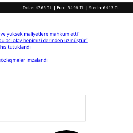
Dolar:
47.65 TL
| Euro:
54.96 TL
| Sterlin:
64.13 TL
re ve yüksek maliyetlere mahkum etti”
 bu acı olay hepimizi derinden üzmüştür”
ahıs tutuklandı
 sözleşmeler imzalandı