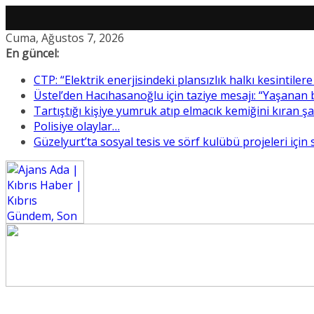
Skip
Cuma, Ağustos 7, 2026
to
En güncel:
content
CTP: “Elektrik enerjisindeki plansızlık halkı kesintile
Üstel’den Hacıhasanoğlu için taziye mesajı: “Yaşanan
Tartıştığı kişiye yumruk atıp elmacık kemiğini kıran ş
Polisiye olaylar…
Güzelyurt’ta sosyal tesis ve sörf kulübü projeleri için