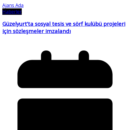
Ajans Ada
Haberler
Güzelyurt’ta sosyal tesis ve sörf kulübü projeleri
için sözleşmeler imzalandı