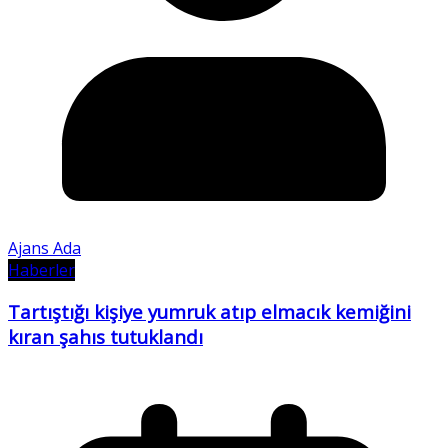
Ajans Ada
Haberler
Tartıştığı kişiye yumruk atıp elmacık kemiğini
kıran şahıs tutuklandı