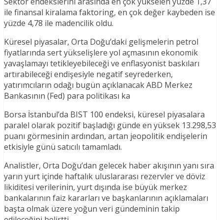
Sektör endekslerini arasında en çok yükselen yüzde 1,37
ile finansal kiralama faktoring, en çok değer kaybeden ise
yüzde 4,78 ile madencilik oldu.
Küresel piyasalar, Orta Doğu’daki gelişmelerin petrol
fiyatlarında sert yükselişlere yol açmasının ekonomik
yavaşlamayı tetikleyebileceği ve enflasyonist baskıları
artırabileceği endişesiyle negatif seyrederken,
yatırımcıların odağı bugün açıklanacak ABD Merkez
Bankasının (Fed) para politikası ka
Borsa İstanbul’da BIST 100 endeksi, küresel piyasalara
paralel olarak pozitif başladığı günde en yüksek 13.298,53
puanı görmesinin ardından, artan jeopolitik endişelerin
etkisiyle günü satıcılı tamamladı.
Analistler, Orta Doğu’dan gelecek haber akışının yanı sıra
yarın yurt içinde haftalık uluslararası rezervler ve döviz
likiditesi verilerinin, yurt dışında ise büyük merkez
bankalarının faiz kararları ve başkanlarının açıklamaları
başta olmak üzere yoğun veri gündeminin takip
edileceğini belirtti.