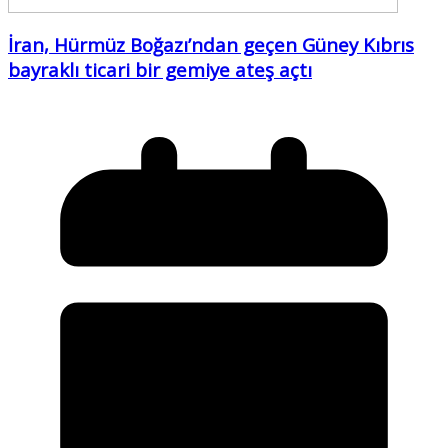
İran, Hürmüz Boğazı’ndan geçen Güney Kıbrıs
bayraklı ticari bir gemiye ateş açtı