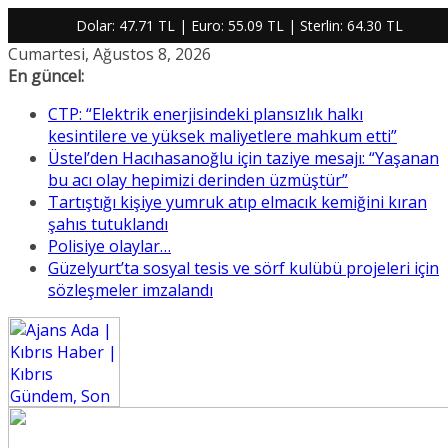
Dolar:
47.71 TL
| Euro:
55.09 TL
| Sterlin:
64.30 TL
Skip
Cumartesi, Ağustos 8, 2026
to
En güncel:
content
CTP: “Elektrik enerjisindeki plansızlık halkı
kesintilere ve yüksek maliyetlere mahkum etti”
Üstel’den Hacıhasanoğlu için taziye mesajı: “Yaşanan
bu acı olay hepimizi derinden üzmüştür”
Tartıştığı kişiye yumruk atıp elmacık kemiğini kıran
şahıs tutuklandı
Polisiye olaylar…
Güzelyurt’ta sosyal tesis ve sörf kulübü projeleri için
sözleşmeler imzalandı