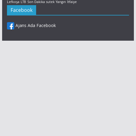
Lefkoşa
LTB
Son Dakika
sutek
Yangın
İtfaiye
Facebook
Ajans Ada Facebook
Facebook
X (Twitter)
LinkedIn
Daha fazla ağ
Paylaş
Facebook