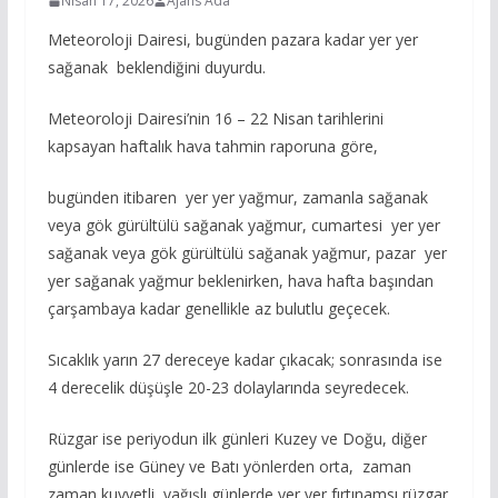
Nisan 17, 2026
Ajans Ada
Meteoroloji Dairesi, bugünden pazara kadar yer yer
sağanak beklendiğini duyurdu.
Meteoroloji Dairesi’nin 16 – 22 Nisan tarihlerini
kapsayan haftalık hava tahmin raporuna göre,
bugünden itibaren yer yer yağmur, zamanla sağanak
veya gök gürültülü sağanak yağmur, cumartesi yer yer
sağanak veya gök gürültülü sağanak yağmur, pazar yer
yer sağanak yağmur beklenirken, hava hafta başından
çarşambaya kadar genellikle az bulutlu geçecek.
Sıcaklık yarın 27 dereceye kadar çıkacak; sonrasında ise
4 derecelik düşüşle 20-23 dolaylarında seyredecek.
Rüzgar ise periyodun ilk günleri Kuzey ve Doğu, diğer
günlerde ise Güney ve Batı yönlerden orta, zaman
zaman kuvvetli, yağışlı günlerde yer yer fırtınamsı rüzgar