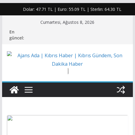
Dolar:
47.71 TL
| Euro:
55.09 TL
| Sterlin:
64.30 TL
Skip
Cumartesi, Ağustos 8, 2026
to
En
content
güncel: