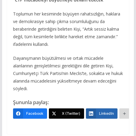
Toplumun her kesiminde büyüyen rahatsızlığın, haklara
ve demokrasiye sahip çıkma sorumluluğunu da
beraberinde getirdiğini belirten Kişi, “Artık sessiz kalma
değil, tüm kesimlerle birlikte hareket etme zamanıdır.”
ifadelerini kullandı.
Dayanışmanın büyütülmesi ve ortak mücadele
alanlarının genişletilmesi gerektiğini dile getiren Kişi,
Cumhuriyetçi Türk Partisi’nin Meclis’te, sokakta ve hukuk
alanında mücadelesini yükseltmeye devam edeceğini
söyledi.
Şununla paylaş:
Facebook
X (Twitter)
LinkedIn
Da