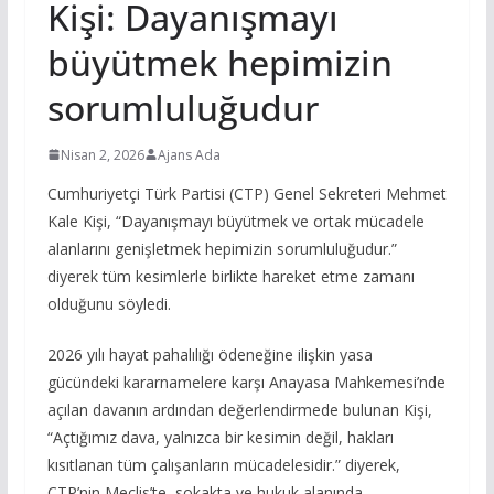
Kişi: Dayanışmayı
büyütmek hepimizin
sorumluluğudur
Nisan 2, 2026
Ajans Ada
Cumhuriyetçi Türk Partisi (CTP) Genel Sekreteri Mehmet
Kale Kişi, “Dayanışmayı büyütmek ve ortak mücadele
alanlarını genişletmek hepimizin sorumluluğudur.”
diyerek tüm kesimlerle birlikte hareket etme zamanı
olduğunu söyledi.
2026 yılı hayat pahalılığı ödeneğine ilişkin yasa
gücündeki kararnamelere karşı Anayasa Mahkemesi’nde
açılan davanın ardından değerlendirmede bulunan Kişi,
“Açtığımız dava, yalnızca bir kesimin değil, hakları
kısıtlanan tüm çalışanların mücadelesidir.” diyerek,
CTP’nin Meclis’te, sokakta ve hukuk alanında