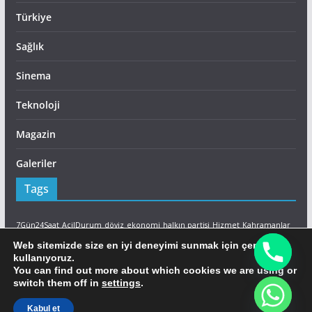
Türkiye
Sağlık
Sinema
Teknoloji
Magazin
Galeriler
Tags
7Gün24Saat
AcilDurum
döviz
ekonomi
halkın partisi
Hizmet
Kahramanlar
Lefkoşa
LTB
Son Dakika
sutek
Yangın
İtfaiye
Web sitemizde size en iyi deneyimi sunmak için çerezleri
kullanıyoruz.
Facebook
You can find out more about which cookies we are using or
switch them off in
settings
.
Ajans Ada Facebook
Kabul et