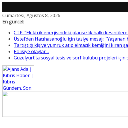
Skip
Cumartesi, Ağustos 8, 2026
to
En güncel:
content
CTP: “Elektrik enerjisindeki plansızlık halkı kesintile
Üstel’den Hacıhasanoğlu için taziye mesajı: “Yaşanan
Tartıştığı kişiye yumruk atıp elmacık kemiğini kıran ş
Polisiye olaylar…
Güzelyurt’ta sosyal tesis ve sörf kulübü projeleri için