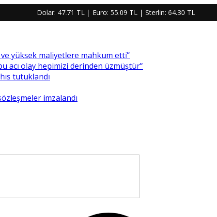
Dolar:
47.71 TL
| Euro:
55.09 TL
| Sterlin:
64.30 TL
re ve yüksek maliyetlere mahkum etti”
 bu acı olay hepimizi derinden üzmüştür”
ahıs tutuklandı
 sözleşmeler imzalandı