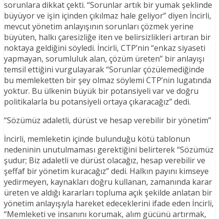
sorunlara dikkat çekti. “Sorunlar artık bir yumak şeklinde
büyüyor ve işin içinden çıkılmaz hale geliyor” diyen İncirli,
mevcut yönetim anlayışının sorunları çözmek yerine
büyüten, halkı çaresizliğe iten ve belirsizlikleri artıran bir
noktaya geldiğini söyledi. İncirli, CTP’nin “enkaz siyaseti
yapmayan, sorumluluk alan, çözüm üreten” bir anlayışı
temsil ettiğini vurgulayarak “Sorunlar çözülemediğinde
bu memleketten bir şey olmaz söylemi CTP’nin lugatında
yoktur. Bu ülkenin büyük bir potansiyeli var ve doğru
politikalarla bu potansiyeli ortaya çıkaracağız” dedi.
“Sözümüz adaletli, dürüst ve hesap verebilir bir yönetim”
İncirli, memleketin içinde bulunduğu kötü tablonun
nedeninin unutulmaması gerektiğini belirterek “Sözümüz
şudur; Biz adaletli ve dürüst olacağız, hesap verebilir ve
şeffaf bir yönetim kuracağız” dedi. Halkın payını kimseye
yedirmeyen, kaynakları doğru kullanan, zamanında karar
üreten ve aldığı kararları topluma açık şekilde anlatan bir
yönetim anlayışıyla hareket edeceklerini ifade eden İncirli,
“Memleketi ve insanını korumak, alım gücünü artırmak,