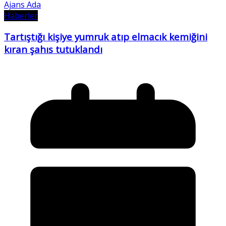
Ajans Ada
Haberler
Tartıştığı kişiye yumruk atıp elmacık kemiğini
kıran şahıs tutuklandı