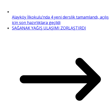
Alayköy İlkokulu’nda 4 yeni derslik tamamlandı, açılış
için son hazırlıklara geçildi
SAĞANAK YAĞIŞ ULAŞIMI ZORLAŞTIRDI