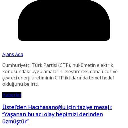
Ajans Ada
Cumhuriyetçi Türk Partisi (CTP), hükümetin elektrik
konusundaki uygulamalarını eleştirerek, daha ucuz ve
çevreci enerji üretiminin CTP iktidarında temel hedef
olduğunu belirtti.
Haberler
Üstel’den Hacıhasanoğlu için taziye mesajı:
“Yaşanan bu acı olay hepimizi derinden
üzmüştür”