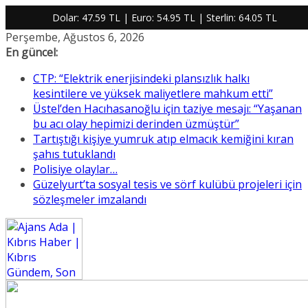
Dolar:
47.59 TL
| Euro:
54.95 TL
| Sterlin:
64.05 TL
Skip
Perşembe, Ağustos 6, 2026
to
En güncel:
content
CTP: “Elektrik enerjisindeki plansızlık halkı
kesintilere ve yüksek maliyetlere mahkum etti”
Üstel’den Hacıhasanoğlu için taziye mesajı: “Yaşanan
bu acı olay hepimizi derinden üzmüştür”
Tartıştığı kişiye yumruk atıp elmacık kemiğini kıran
şahıs tutuklandı
Polisiye olaylar…
Güzelyurt’ta sosyal tesis ve sörf kulübü projeleri için
sözleşmeler imzalandı