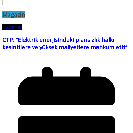
Magazin
Haberler
CTP: “Elektrik enerjisindeki plansızlık halkı
kesintilere ve yüksek maliyetlere mahkum etti”