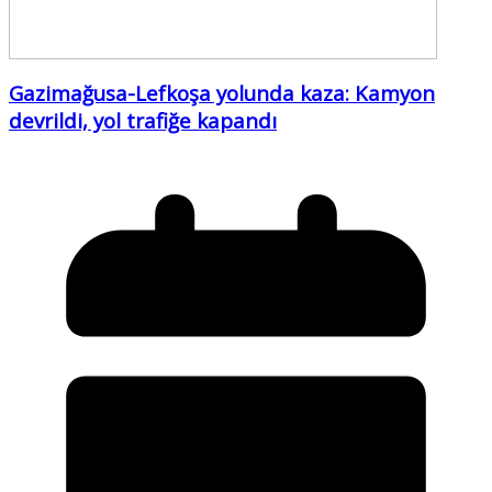
Gazimağusa-Lefkoşa yolunda kaza: Kamyon
devrildi, yol trafiğe kapandı