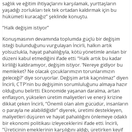
sağlık ve eğitim ihtiyaçlarını karşılamak, yurttaşların
yaşadığı zorlukları tek tek ortadan kaldırmak için bu
hükümeti kuracağız” şeklinde konuştu.
“Halk değişim istiyor”
Konuşmasının devamında toplumda güçlü bir değişim
isteği bulunduğunu vurgulayan İncirli, halkın artık
yolsuzlukla, hayat pahalılığıyla, kötü yönetimle anılan bir
düzeni kabul etmediğini ifade etti. “Halk artık bu kadar
kirliliği kaldıramıyor, değişim istiyor. ‘Nereye gidiyor bu
memleket? Ne olacak çocuklarımızın torunlarımızın
geleceği?’ diye soruyorlar. Değişim artık kaçınılmaz” diyen
İncirli, CTP’nin bu değişimin sorumluluğunu almaya hazır
olduğunu belirtti. Ekonomide yaşanan daralma, artan
enflasyon, yükselen üretim maliyetleri ve enerji krizine
dikkat çeken İncirli, “Önemli olan alım gücüdür, insanların
o parayla ne alabildiğidir” diyerek, üretimi destekleyen,
maliyetleri düşüren ve hayat pahalılığını önlemeye odaklı
bir ekonomi politikası izleyeceklerini ifade etti. İncirli,
“Üreticinin emeklerinin karşılığını aldığı, üretirken keyif