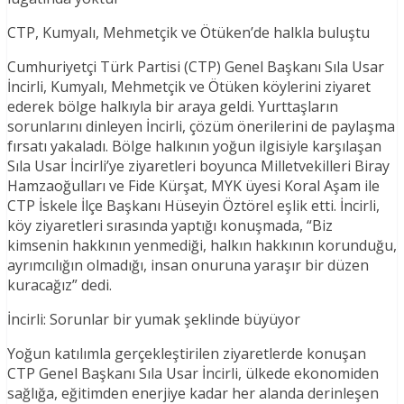
CTP, Kumyalı, Mehmetçik ve Ötüken’de halkla buluştu
Cumhuriyetçi Türk Partisi (CTP) Genel Başkanı Sıla Usar
İncirli, Kumyalı, Mehmetçik ve Ötüken köylerini ziyaret
ederek bölge halkıyla bir araya geldi. Yurttaşların
sorunlarını dinleyen İncirli, çözüm önerilerini de paylaşma
fırsatı yakaladı. Bölge halkının yoğun ilgisiyle karşılaşan
Sıla Usar İncirli’ye ziyaretleri boyunca Milletvekilleri Biray
Hamzaoğulları ve Fide Kürşat, MYK üyesi Koral Aşam ile
CTP İskele İlçe Başkanı Hüseyin Öztörel eşlik etti. İncirli,
köy ziyaretleri sırasında yaptığı konuşmada, “Biz
kimsenin hakkının yenmediği, halkın hakkının korunduğu,
ayrımcılığın olmadığı, insan onuruna yaraşır bir düzen
kuracağız” dedi.
İncirli: Sorunlar bir yumak şeklinde büyüyor
Yoğun katılımla gerçekleştirilen ziyaretlerde konuşan
CTP Genel Başkanı Sıla Usar İncirli, ülkede ekonomiden
sağlığa, eğitimden enerjiye kadar her alanda derinleşen