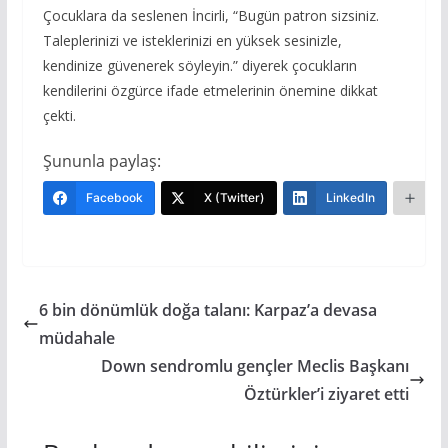
Çocuklara da seslenen İncirli, “Bugün patron sizsiniz.
Taleplerinizi ve isteklerinizi en yüksek sesinizle,
kendinize güvenerek söyleyin.” diyerek çocukların
kendilerini özgürce ifade etmelerinin önemine dikkat
çekti.
Şununla paylaş:
Facebook
X (Twitter)
LinkedIn
Da
6 bin dönümlük doğa talanı: Karpaz’a devasa
müdahale
Down sendromlu gençler Meclis Başkanı
Öztürkler’i ziyaret etti