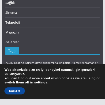
Sağlık
Sinema
Teknoloji
Magazin
Galeriler
Tags
7Gün24Saat
AcilDurum
döviz
ekonomi
halkın partisi
Hizmet
Kahramanlar
Lefkoşa
LTB
Son Dakika
sutek
Yangın
İtfaiye
Web sitemizde size en iyi deneyimi sunmak için çerezleri
kullanıyoruz.
Facebook
You can find out more about which cookies we are using or
switch them off in
settings
.
Ajans Ada Facebook
Kabul et