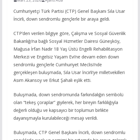
Mart 23, 2026
Ajans Ada
Cumhuriyetçi Türk Partisi (CTP) Genel Başkanı Sıla Usar
İncirli, down sendromlu gençlerle bir araya geldi.
CTP’den verilen bilgiye göre, Çalışma ve Sosyal Güvenlik
Bakanlığı’na bağlı Sosyal Hizmetler Dairesi Güneşköy,
Mağusa İrfan Nadir 18 Yaş Üstü Engelli Rehabilitasyon
Merkezi ve Engelsiz Yaşam Evi’ne devam eden down
sendromlu gençlerle Cumhuriyet Meclisi’nde
gerçekleşen buluşmada, Sıla Usar İncirli’ye milletvekilleri
Asım Akansoy ve Erkut Şahali eşlik etti.
Buluşmada, down sendromunda farkındalığın sembolü
olan “tekeş çoraplar” giyilerek, her bireyin farklılığıyla
değerli olduğu ve kapsayıcı bir toplumun birlikte
dayanışmayla kurulabileceği mesajı verildi.
Buluşmada, CTP Genel Başkanı İncirli, down sendromlu