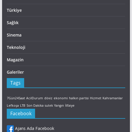
Türkiye
Sağlık
Sinema
Teknoloji
Magazin
Galeriler
Tags
7Gün24Saat
AcilDurum
döviz
ekonomi
halkın partisi
Hizmet
Kahramanlar
Lefkoşa
LTB
Son Dakika
sutek
Yangın
İtfaiye
Facebook
Ajans Ada Facebook