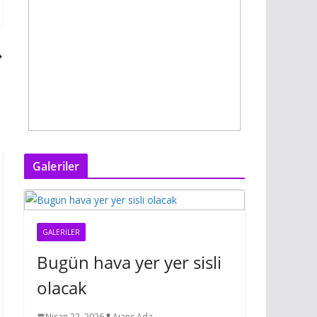
Galeriler
GALERILER
Bugün hava yer yer sisli
olacak
Nisan 22, 2026
Ajans Ada