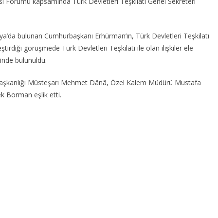
 Forumu kapsamında Türk Devletleri Teşkilatı Genel Sekreteri
a’da bulunan Cumhurbaşkanı Erhürman’ın, Türk Devletleri Teşkilatı
irdiği görüşmede Türk Devletleri Teşkilatı ile olan ilişkiler ele
şinde bulunuldu.
şkanlığı Müsteşarı Mehmet Dânâ, Özel Kalem Müdürü Mustafa
k Borman eşlik etti.