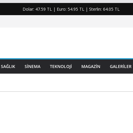
Dolar:
47.59 TL
| Euro:
54.95 TL
| Sterlin:
64.05 TL
SAĞLIK
SINEMA
TEKNOLOJI
MAGAZIN
GALERILER