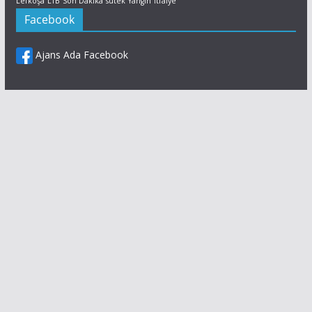
Lefkoşa
LTB
Son Dakika
sutek
Yangın
İtfaiye
Facebook
Ajans Ada Facebook
Facebook
X (Twitter)
LinkedIn
Daha fazla ağ
Paylaş
Facebook