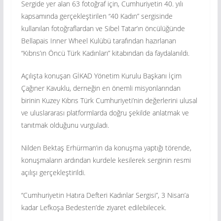
Sergide yer alan 63 fotoğraf için, Cumhuriyetin 40. yılı
kapsamında gerçekleştirilen “40 Kadın” sergisinde
kullanılan fotoğraflardan ve Sibel Tatar’ın öncülüğünde
Bellapais Inner Wheel Kulübü tarafından hazırlanan
“Kıbrıs’ın Öncü Türk Kadınları” kitabından da faydalanıldı.
Açılışta konuşan GİKAD Yönetim Kurulu Başkanı İçim
Çağıner Kavuklu, derneğin en önemli misyonlarından
birinin Kuzey Kıbrıs Türk Cumhuriyeti’nin değerlerini ulusal
ve uluslararası platformlarda doğru şekilde anlatmak ve
tanıtmak olduğunu vurguladı.
Nilden Bektaş Erhürman’ın da konuşma yaptığı törende,
konuşmaların ardından kurdele kesilerek serginin resmi
açılışı gerçekleştirildi.
“Cumhuriyetin Hatıra Defteri Kadınlar Sergisi”, 3 Nisan’a
kadar Lefkoşa Bedesten’de ziyaret edilebilecek.