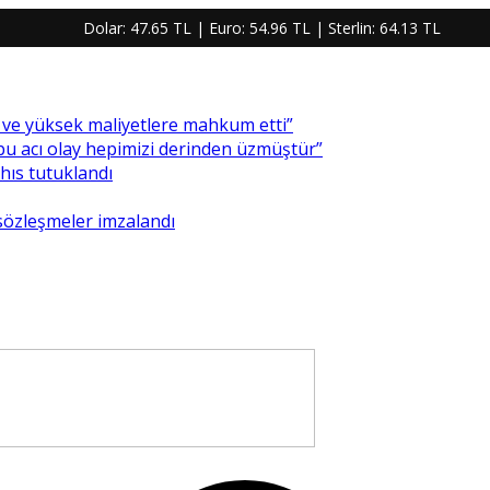
Dolar:
47.65 TL
| Euro:
54.96 TL
| Sterlin:
64.13 TL
re ve yüksek maliyetlere mahkum etti”
 bu acı olay hepimizi derinden üzmüştür”
ahıs tutuklandı
 sözleşmeler imzalandı