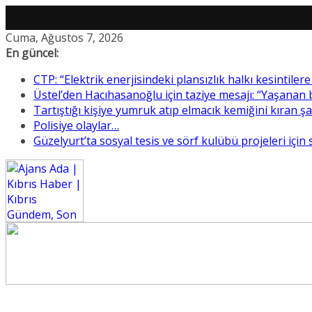
Skip
Cuma, Ağustos 7, 2026
to
En güncel:
content
CTP: “Elektrik enerjisindeki plansızlık halkı kesintile
Üstel’den Hacıhasanoğlu için taziye mesajı: “Yaşanan
Tartıştığı kişiye yumruk atıp elmacık kemiğini kıran ş
Polisiye olaylar…
Güzelyurt’ta sosyal tesis ve sörf kulübü projeleri için