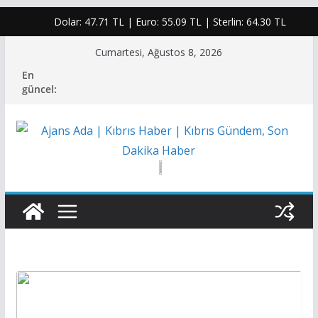
Dolar:
47.71 TL
| Euro:
55.09 TL
| Sterlin:
64.30 TL
Skip
Cumartesi, Ağustos 8, 2026
to
En
content
güncel: