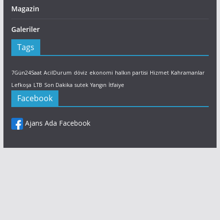
Magazin
Galeriler
Tags
7Gün24Saat
AcilDurum
döviz
ekonomi
halkın partisi
Hizmet
Kahramanlar
Lefkoşa
LTB
Son Dakika
sutek
Yangın
İtfaiye
Facebook
Ajans Ada Facebook
Facebook
X (Twitter)