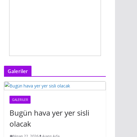
Galeriler
GALERILER
Bugün hava yer yer sisli
olacak
Nisan 22, 2026
Ajans Ada