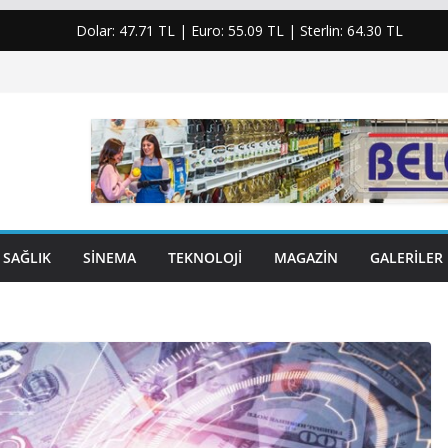
Dolar:
47.71 TL
| Euro:
55.09 TL
| Sterlin:
64.30 TL
SAĞLIK
SINEMA
TEKNOLOJI
MAGAZIN
GALERILER