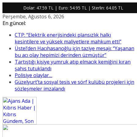
Dolar:
47.59 TL
| Euro:
54.95 TL
| Sterlin:
64.05 TL
Skip
Perşembe, Ağustos 6, 2026
to
En güncel:
content
CTP: “Elektrik enerjisindeki plansızlık halkı
kesintilere ve yüksek maliyetlere mahkum etti”
Üstel’den Hacıhasanoğlu için taziye mesajı: “Yaşanan
bu acı olay hepimizi derinden üzmüştür”
Tartıştığı kişiye yumruk atıp elmacık kemiğini kıran
şahıs tutuklandı
Polisiye olaylar…
Güzelyurt’ta sosyal tesis ve sörf kulübü projeleri için
sözleşmeler imzalandı