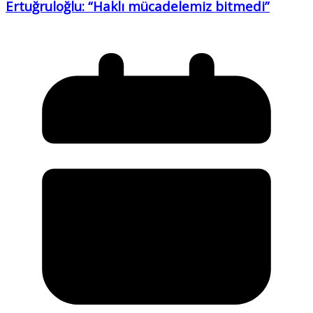
Ertuğruloğlu: “Haklı mücadelemiz bitmedi”