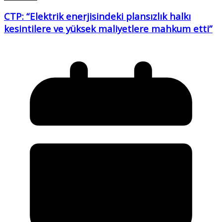
CTP: “Elektrik enerjisindeki plansızlık halkı
kesintilere ve yüksek maliyetlere mahkum etti”