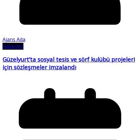
Ajans Ada
Haberler
Güzelyurt’ta sosyal tesis ve sörf kulübü projeleri
için sözleşmeler imzalandı