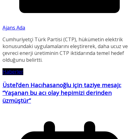
Ajans Ada
Cumhuriyetçi Türk Partisi (CTP), hükümetin elektrik
konusundaki uygulamalarını eleştirerek, daha ucuz ve
çevreci enerji üretiminin CTP iktidarında temel hedef
olduğunu belirtti.
Haberler
Üstel’den Hacıhasanoğlu için taziye mesajı:
“Yaşanan bu acı olay hepimizi derinden
üzmüştür”