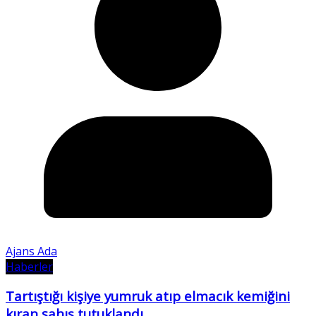
Ajans Ada
Haberler
Tartıştığı kişiye yumruk atıp elmacık kemiğini
kıran şahıs tutuklandı