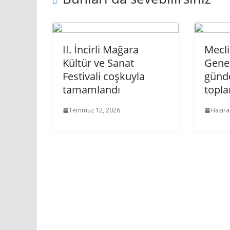
II. İncirli Mağara
Mecli
Kültür ve Sanat
Genel
Festivali coşkuyla
günd
tamamlandı
topla
Temmuz 12, 2026
Hazira