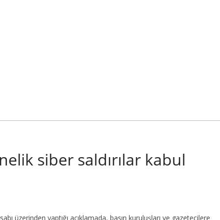
lik siber saldırılar kabul
ı üzerinden yaptığı açıklamada, basın kuruluşları ve gazetecilere