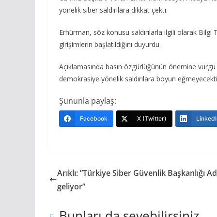
yönelik siber saldırılara dikkat çekti.
Erhürman, söz konusu saldırılarla ilgili olarak Bilg
girişimlerin başlatıldığını duyurdu.
Açıklamasında basın özgürlüğünün önemine vurgu y
demokrasiye yönelik saldırılara boyun eğmeyecektir”
Şununla paylaş:
Facebook
X (Twitter)
LinkedI
Arıklı: ”Türkiye Siber Güvenlik Başkanlığı A
geliyor”
Bunları da sevebilirsiniz