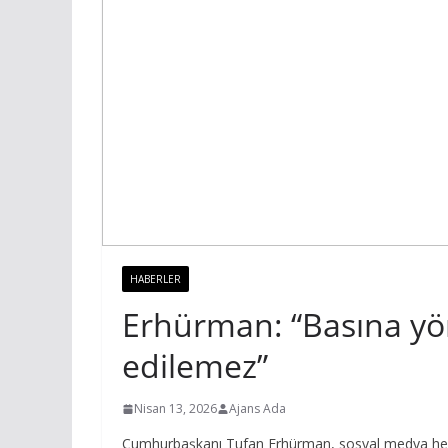
HABERLER
Erhürman: “Basına yöne
edilemez”
Nisan 13, 2026
Ajans Ada
Cumhurbaşkanı Tufan Erhürman, sosyal medya hesab