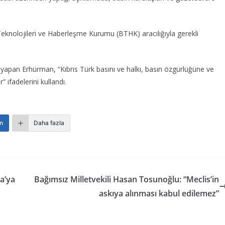
i Teknolojileri ve Haberleşme Kurumu (BTHK) aracılığıyla gerekli
apan Erhürman, “Kıbrıs Türk basını ve halkı, basın özgürlüğüne ve
 ifadelerini kullandı.
n
Daha fazla
da’ya
Bağımsız Milletvekili Hasan Tosunoğlu: “Meclis’in
askıya alınması kabul edilemez”