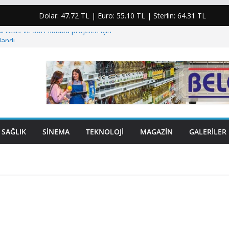
Dolar:
47.72 TL
| Euro:
55.10 TL
| Sterlin:
64.31 TL
l tesis ve sörf kulübü projeleri için
landı
jisindeki plansızlık halkı kesintilere ve yüksek
um etti”
anoğlu için taziye mesajı: “Yaşanan bu acı
inden üzmüştür”
yumruk atıp elmacık kemiğini kıran şahıs
SAĞLIK
SINEMA
TEKNOLOJI
MAGAZIN
GALERILER