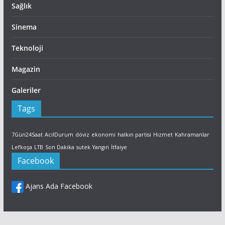
Sağlık
Sinema
Teknoloji
Magazin
Galeriler
Tags
7Gün24Saat
AcilDurum
döviz
ekonomi
halkın partisi
Hizmet
Kahramanlar
Lefkoşa
LTB
Son Dakika
sutek
Yangın
İtfaiye
Facebook
Ajans Ada Facebook