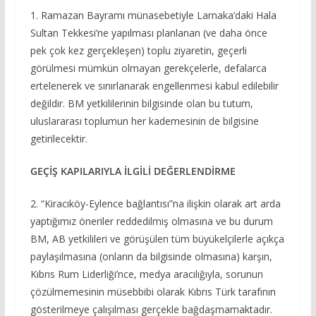
1. Ramazan Bayramı münasebetiyle Larnaka’daki Hala
Sultan Tekkesi’ne yapılması planlanan (ve daha önce
pek çok kez gerçekleşen) toplu ziyaretin, geçerli
görülmesi mümkün olmayan gerekçelerle, defalarca
ertelenerek ve sınırlanarak engellenmesi kabul edilebilir
değildir. BM yetkililerinin bilgisinde olan bu tutum,
uluslararası toplumun her kademesinin de bilgisine
getirilecektir.
GEÇİŞ KAPILARIYLA İLGİLİ DEĞERLENDİRME
2. “Kiracıköy-Eylence bağlantısı”na ilişkin olarak art arda
yaptığımız öneriler reddedilmiş olmasına ve bu durum
BM, AB yetkilileri ve görüşülen tüm büyükelçilerle açıkça
paylaşılmasına (onların da bilgisinde olmasına) karşın,
Kıbrıs Rum Liderliği’nce, medya aracılığıyla, sorunun
çözülmemesinin müsebbibi olarak Kıbrıs Türk tarafının
gösterilmeye çalışılması gerçekle bağdaşmamaktadır.