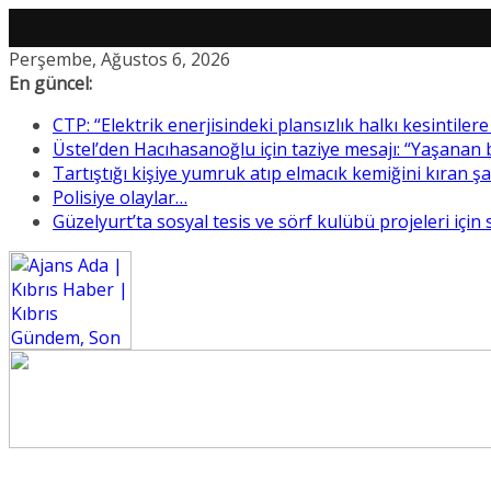
Skip
Perşembe, Ağustos 6, 2026
to
En güncel:
content
CTP: “Elektrik enerjisindeki plansızlık halkı kesintile
Üstel’den Hacıhasanoğlu için taziye mesajı: “Yaşanan
Tartıştığı kişiye yumruk atıp elmacık kemiğini kıran ş
Polisiye olaylar…
Güzelyurt’ta sosyal tesis ve sörf kulübü projeleri için