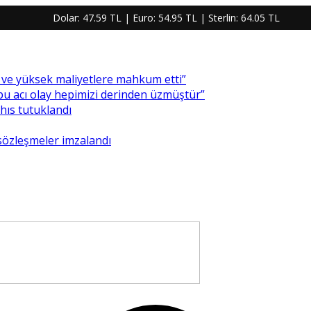
Dolar:
47.59 TL
| Euro:
54.95 TL
| Sterlin:
64.05 TL
re ve yüksek maliyetlere mahkum etti”
 bu acı olay hepimizi derinden üzmüştür”
ahıs tutuklandı
 sözleşmeler imzalandı