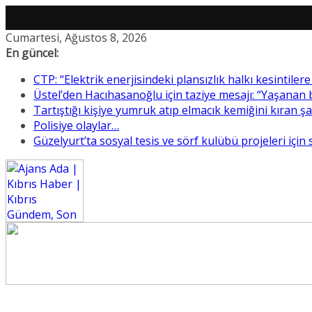
Skip
Cumartesi, Ağustos 8, 2026
to
En güncel:
content
CTP: “Elektrik enerjisindeki plansızlık halkı kesintile
Üstel’den Hacıhasanoğlu için taziye mesajı: “Yaşanan
Tartıştığı kişiye yumruk atıp elmacık kemiğini kıran ş
Polisiye olaylar…
Güzelyurt’ta sosyal tesis ve sörf kulübü projeleri için