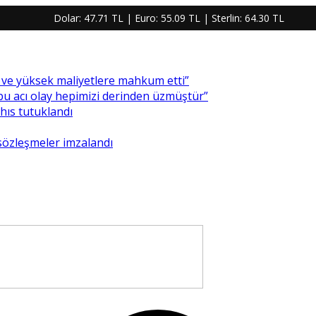
Dolar:
47.71 TL
| Euro:
55.09 TL
| Sterlin:
64.30 TL
re ve yüksek maliyetlere mahkum etti”
 bu acı olay hepimizi derinden üzmüştür”
ahıs tutuklandı
 sözleşmeler imzalandı