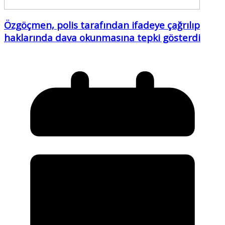
Özgöçmen, polis tarafından ifadeye çağrılıp
haklarında dava okunmasına tepki gösterdi