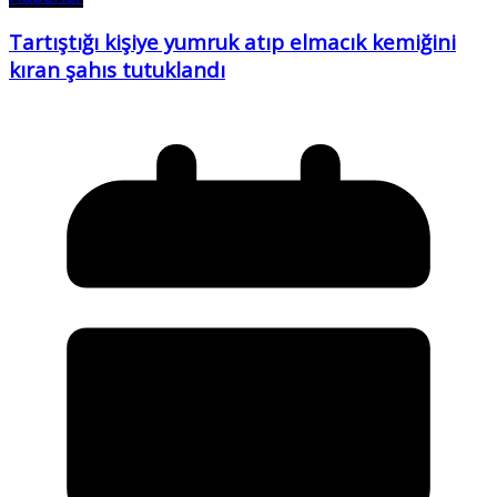
Tartıştığı kişiye yumruk atıp elmacık kemiğini
kıran şahıs tutuklandı