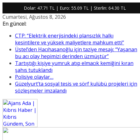
Dolar:
47.71 TL
| Euro:
55.09 TL
| Sterlin:
64.30 TL
Skip
Cumartesi, Ağustos 8, 2026
to
En güncel:
content
CTP: “Elektrik enerjisindeki plansızlık halkı
kesintilere ve yüksek maliyetlere mahkum etti”
Üstel’den Hacıhasanoğlu için taziye mesajı: “Yaşanan
bu acı olay hepimizi derinden üzmüştür”
Tartıştığı kişiye yumruk atıp elmacık kemiğini kıran
şahıs tutuklandı
Polisiye olaylar…
Güzelyurt’ta sosyal tesis ve sörf kulübü projeleri için
sözleşmeler imzalandı