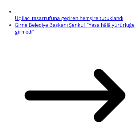
Üç ilacı tasarrufuna geçiren hemşire tutuklandı
Girne Belediye Başkanı Şenkul: “Yasa hâlâ yürürlüğe
girmedi”