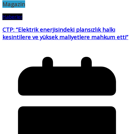
Magazin
Haberler
CTP: “Elektrik enerjisindeki plansızlık halkı
kesintilere ve yüksek maliyetlere mahkum etti”