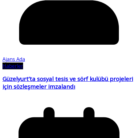
Ajans Ada
Haberler
Güzelyurt’ta sosyal tesis ve sörf kulübü projeleri
için sözleşmeler imzalandı