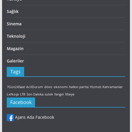
Sağlık
Sinema
Teknoloji
Magazin
Galeriler
Tags
7Gün24Saat
AcilDurum
döviz
ekonomi
halkın partisi
Hizmet
Kahramanlar
Lefkoşa
LTB
Son Dakika
sutek
Yangın
İtfaiye
Facebook
Ajans Ada Facebook