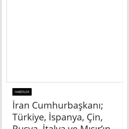
HABERLER
İran Cumhurbaşkanı;
Türkiye, İspanya, Çin,
Rusya, İtalya ve Mısır’ın,