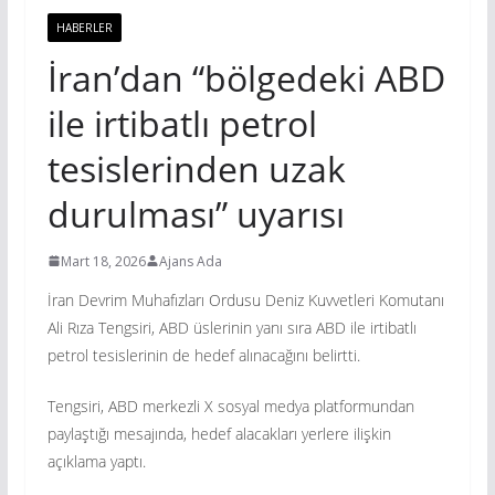
HABERLER
İran’dan “bölgedeki ABD
ile irtibatlı petrol
tesislerinden uzak
durulması” uyarısı
Mart 18, 2026
Ajans Ada
İran Devrim Muhafızları Ordusu Deniz Kuvvetleri Komutanı
Ali Rıza Tengsiri, ABD üslerinin yanı sıra ABD ile irtibatlı
petrol tesislerinin de hedef alınacağını belirtti.
Tengsiri, ABD merkezli X sosyal medya platformundan
paylaştığı mesajında, hedef alacakları yerlere ilişkin
açıklama yaptı.