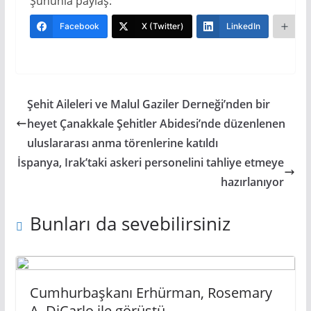
Şununla paylaş:
Facebook
X (Twitter)
LinkedIn
Da
Şehit Aileleri ve Malul Gaziler Derneği’nden bir
heyet Çanakkale Şehitler Abidesi’nde düzenlenen
uluslararası anma törenlerine katıldı
İspanya, Irak’taki askeri personelini tahliye etmeye
hazırlanıyor
Bunları da sevebilirsiniz
Cumhurbaşkanı Erhürman, Rosemary
A. DiCarlo ile görüştü