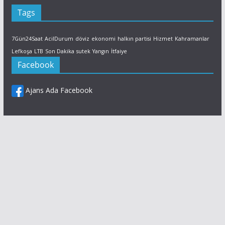
Tags
7Gün24Saat
AcilDurum
döviz
ekonomi
halkın partisi
Hizmet
Kahramanlar
Lefkoşa
LTB
Son Dakika
sutek
Yangın
İtfaiye
Facebook
Ajans Ada Facebook
Facebook
X (Twitter)
LinkedIn
Daha fazla ağ