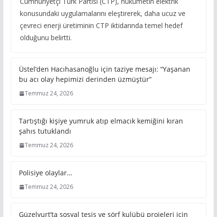
Cumhuriyetçi Türk Partisi (CTP), hükümetin elektrik
konusundaki uygulamalarını eleştirerek, daha ucuz ve
çevreci enerji üretiminin CTP iktidarında temel hedef
olduğunu belirtti.
Üstel’den Hacıhasanoğlu için taziye mesajı: “Yaşanan
bu acı olay hepimizi derinden üzmüştür”
Temmuz 24, 2026
Tartıştığı kişiye yumruk atıp elmacık kemiğini kıran
şahıs tutuklandı
Temmuz 24, 2026
Polisiye olaylar…
Temmuz 24, 2026
Güzelyurt’ta sosyal tesis ve sörf kulübü projeleri için