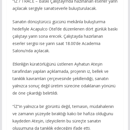
“İZ / TRACE – Baskı Çalıştayı’nda hazırlanan eserler yarın
açılacak sergiyle sanatseverle buluşturulacak.
Sanatın dönüştürücü gücünü mekânla buluşturma
hedefiyle Acapulco Otel’de düzenlenen dört günlük baskı
çalıştayı yarın sona erecek. Çalıştayda hazırlanan
eserler sergisi ise yarın saat 18.00’de Academia
Salonu’nda açılacak.
Etkinliğin küratörlüğünü üstlenen Ayhatun Ateşin
tarafından yapılan açıklamada, projenin iz, bellek ve
tanıklık kavramları çerçevesinde şekillendiği, sanatın
yalnızca sonuç değil üretim sürecine odaklanan yönünü
de öne çıkardığı belirtildi.
“İZ”in yalnızca bir görüntü değil, temasın, müdahalenin
ve zamanın yüzeyde bıraktığı kalıcı bir hafıza olduğunu
kaydeden Ateşin, izleyicilerin bu süreçte sanatın
oluşumuna da tanıklık edeceğini ifade etti.