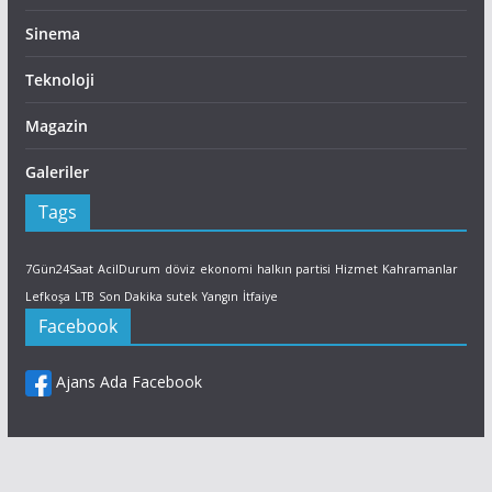
Sinema
Teknoloji
Magazin
Galeriler
Tags
7Gün24Saat
AcilDurum
döviz
ekonomi
halkın partisi
Hizmet
Kahramanlar
Lefkoşa
LTB
Son Dakika
sutek
Yangın
İtfaiye
Facebook
Ajans Ada Facebook