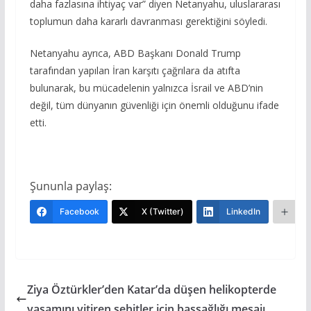
daha fazlasına ihtiyaç var” diyen Netanyahu, uluslararası
toplumun daha kararlı davranması gerektiğini söyledi.
Netanyahu ayrıca, ABD Başkanı Donald Trump
tarafından yapılan İran karşıtı çağrılara da atıfta
bulunarak, bu mücadelenin yalnızca İsrail ve ABD’nin
değil, tüm dünyanın güvenliği için önemli olduğunu ifade
etti.
Şununla paylaş:
Facebook
X (Twitter)
LinkedIn
Da
Ziya Öztürkler’den Katar’da düşen helikopterde
yaşamını yitiren şehitler için başsağlığı mesajı