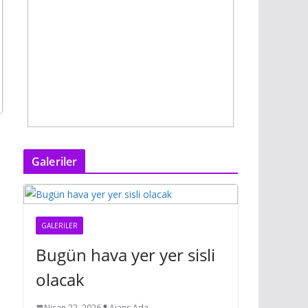
Galeriler
GALERILER
Bugün hava yer yer sisli
olacak
Nisan 22, 2026
Ajans Ada