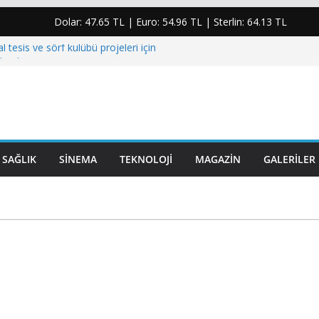
Dolar:
47.65 TL
| Euro:
54.96 TL
| Sterlin:
64.13 TL
l tesis ve sörf kulübü projeleri için
landı
rjisindeki plansızlık halkı kesintilere ve yüksek
um etti”
anoğlu için taziye mesajı: “Yaşanan bu acı
rinden üzmüştür”
yumruk atıp elmacık kemiğini kıran şahıs
SAĞLIK
SINEMA
TEKNOLOJI
MAGAZIN
GALERILER