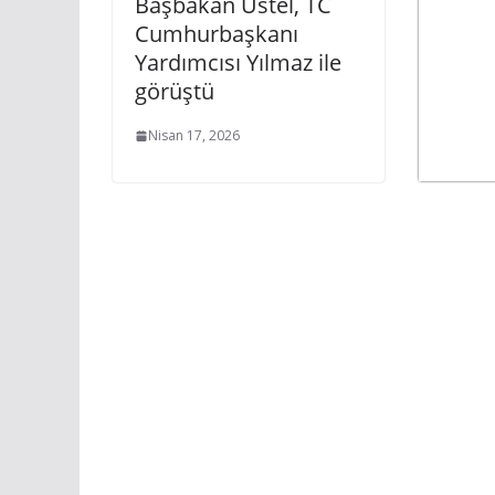
Başbakan Üstel, TC
Cumhurbaşkanı
Yardımcısı Yılmaz ile
görüştü
Nisan 17, 2026
Trump
deniz
yenid
Temmu