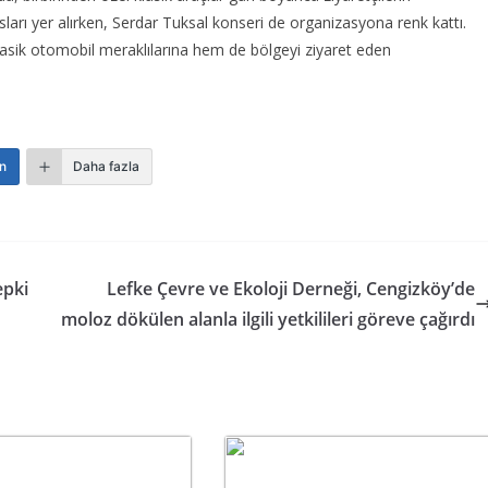
arı yer alırken, Serdar Tuksal konseri de organizasyona renk kattı.
klasik otomobil meraklılarına hem de bölgeyi ziyaret eden
n
Daha fazla
epki
Lefke Çevre ve Ekoloji Derneği, Cengizköy’de
moloz dökülen alanla ilgili yetkilileri göreve çağırdı