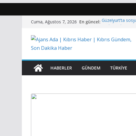
Skip
En güncel:
Güzelyurt’ta sosya
Cuma, Ağustos 7, 2026
to
sözleşmeler imza
CTP: “Elektrik ene
content
maliyetlere mahk
Üstel’den Hacıhas
olay hepimizi de
Tartıştığı kişiye 
tutuklandı
HABERLER
GÜNDEM
TÜRKIYE
Polisiye olaylar…