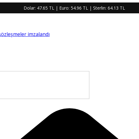
Dolar:
47.65 TL
| Euro:
54.96 TL
| Sterlin:
64.13 TL
 sözleşmeler imzalandı
re ve yüksek maliyetlere mahkum etti”
 bu acı olay hepimizi derinden üzmüştür”
ahıs tutuklandı