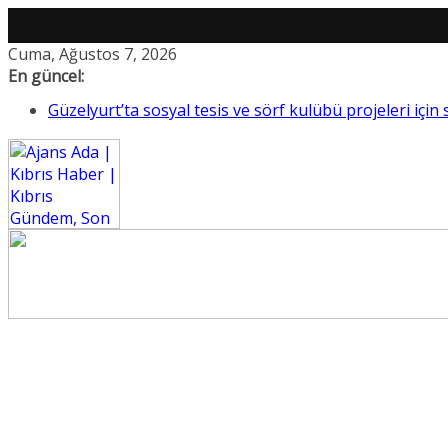
Skip
Cuma, Ağustos 7, 2026
to
En güncel:
content
Güzelyurt’ta sosyal tesis ve sörf kulübü projeleri için
CTP: “Elektrik enerjisindeki plansızlık halkı kesintile
Üstel’den Hacıhasanoğlu için taziye mesajı: “Yaşanan
Tartıştığı kişiye yumruk atıp elmacık kemiğini kıran ş
Polisiye olaylar…