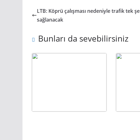
LTB: Köprü çalışması nedeniyle trafik tek şe
sağlanacak
Bunları da sevebilirsiniz
Beyköy’de topçu
BM: “
atışları yapılacak
sakin”