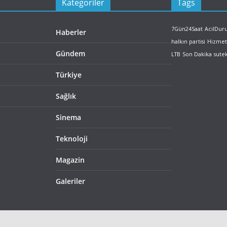
Kategoriler
Tags
7Gün24Saat
AcilDu
Haberler
halkın partisi
Hizmet
Gündem
LTB
Son Dakika
sute
Türkiye
Sağlık
Sinema
Teknoloji
Magazin
Galeriler