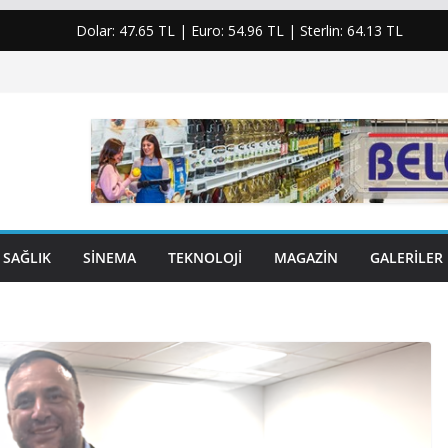
Dolar:
47.65 TL
| Euro:
54.96 TL
| Sterlin:
64.13 TL
SAĞLIK
SINEMA
TEKNOLOJI
MAGAZIN
GALERILER