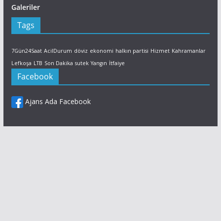
Galeriler
Tags
7Gün24Saat
AcilDurum
döviz
ekonomi
halkın partisi
Hizmet
Kahramanlar
Lefkoşa
LTB
Son Dakika
sutek
Yangın
İtfaiye
Facebook
Ajans Ada Facebook
Facebook
X (Twitter)
LinkedIn