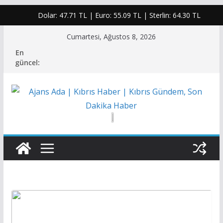
Dolar:
47.71 TL
| Euro:
55.09 TL
| Sterlin:
64.30 TL
Skip
Cumartesi, Ağustos 8, 2026
to
En
content
güncel: