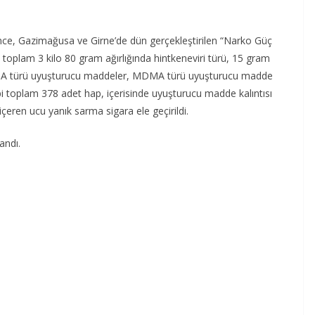
nce, Gazimağusa ve Girne’de dün gerçekleştirilen “Narko Güç
oplam 3 kilo 80 gram ağırlığında hintkeneviri türü, 15 gram
 MDMA türü uyuşturucu maddeler, MDMA türü uyuşturucu madde
bi toplam 378 adet hap, içerisinde uyuşturucu madde kalıntısı
eren ucu yanık sarma sigara ele geçirildi.
andı.