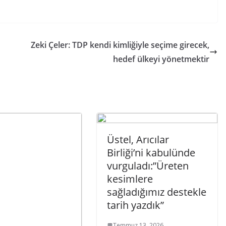
Zeki Çeler: TDP kendi kimliğiyle seçime girecek,
hedef ülkeyi yönetmektir
Üstel, Arıcılar
Birliği’ni kabulünde
vurguladı:”Üreten
kesimlere
sağladığımız destekle
tarih yazdık”
Temmuz 13, 2026