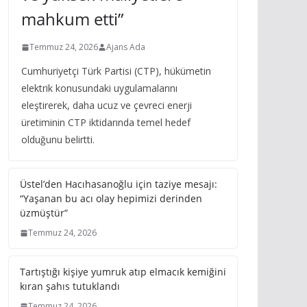
mahkum etti”
Temmuz 24, 2026
Ajans Ada
Cumhuriyetçi Türk Partisi (CTP), hükümetin
elektrik konusundaki uygulamalarını
eleştirerek, daha ucuz ve çevreci enerji
üretiminin CTP iktidarında temel hedef
olduğunu belirtti.
Üstel’den Hacıhasanoğlu için taziye mesajı:
“Yaşanan bu acı olay hepimizi derinden
üzmüştür”
Temmuz 24, 2026
Tartıştığı kişiye yumruk atıp elmacık kemiğini
kıran şahıs tutuklandı
Temmuz 24, 2026