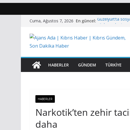
Skip
En güncel:
Güzelyurt’ta sosya
Cuma, Ağustos 7, 2026
to
sözleşmeler imza
CTP: “Elektrik ene
content
maliyetlere mahk
Üstel’den Hacıhas
olay hepimizi de
Tartıştığı kişiye 
tutuklandı
HABERLER
GÜNDEM
TÜRKIYE
Polisiye olaylar…
HABERLER
Narkotik’ten zehir tac
daha