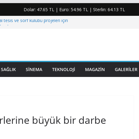
Dolar:
47.65 TL
| Euro:
54.96 TL
| Sterlin:
64.13 TL
l tesis ve sörf kulübü projeleri için
landı
rjisindeki plansızlık halkı kesintilere ve yüksek
um etti”
anoğlu için taziye mesajı: “Yaşanan bu acı
rinden üzmüştür”
yumruk atıp elmacık kemiğini kıran şahıs
SAĞLIK
SINEMA
TEKNOLOJI
MAGAZIN
GALERILER
irlerine büyük bir darbe