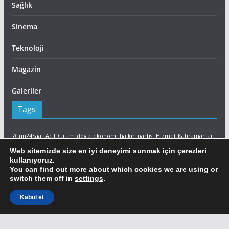
Sağlık
Sinema
Teknoloji
Magazin
Galeriler
Tags
7Gün24Saat
AcilDurum
döviz
ekonomi
halkın partisi
Hizmet
Kahramanlar
Lefkoşa
LTB
Son Dakika
sutek
Yangın
İtfaiye
Web sitemizde size en iyi deneyimi sunmak için çerezleri
kullanıyoruz.
Facebook
You can find out more about which cookies we are using or
switch them off in
settings
.
Ajans Ada Facebook
Kabul et