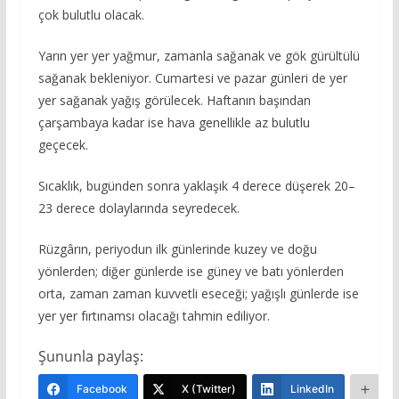
çok bulutlu olacak.
Yarın yer yer yağmur, zamanla sağanak ve gök gürültülü
sağanak bekleniyor. Cumartesi ve pazar günleri de yer
yer sağanak yağış görülecek. Haftanın başından
çarşambaya kadar ise hava genellikle az bulutlu
geçecek.
Sıcaklık, bugünden sonra yaklaşık 4 derece düşerek 20–
23 derece dolaylarında seyredecek.
Rüzgârın, periyodun ilk günlerinde kuzey ve doğu
yönlerden; diğer günlerde ise güney ve batı yönlerden
orta, zaman zaman kuvvetli eseceği; yağışlı günlerde ise
yer yer fırtınamsı olacağı tahmin ediliyor.
Şununla paylaş:
Facebook
X (Twitter)
LinkedIn
Da