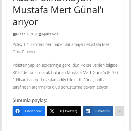
Mustafa Mert Günal’ı
arıyor
Nisan 7, 2026
Ajans Ada
Polis, 1 Nisan’dan beri haber alınamayan Mustafa Mert
Günal’ı arıyor.
Polisten yapılan açıklamaya göre, dün Polise verilen bilgide;
KKTC’de turist olarak bulunan Mustafa Mert Günal’a (E-33)
1 Nisan’dan beri ulaşılamadığı bildirildi. Günal, polis
tarafından aranmakta olup soruşturma devam ediyor.
Şununla paylaş:
Facebook
X (Twitter)
LinkedIn
Da