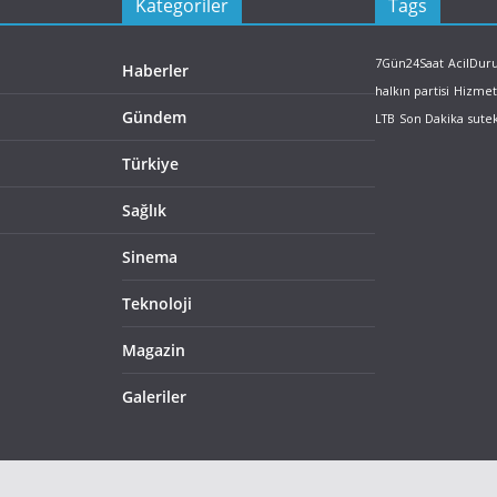
Kategoriler
Tags
7Gün24Saat
AcilDu
Haberler
halkın partisi
Hizmet
Gündem
LTB
Son Dakika
sute
Türkiye
Sağlık
Sinema
Teknoloji
Magazin
Galeriler