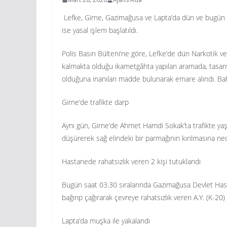
Lefke, Girne, Gazimağusa ve Lapta’da dün ve bugün mey
ise yasal işlem başlatıldı.
Polis Basın Bülteni’ne göre, Lefke’de dün Narkotik ve
kalmakta olduğu ikametgâhta yapılan aramada, tasarr
olduğuna inanılan madde bulunarak emare alındı. Ba
Girne’de trafikte darp
Aynı gün, Girne’de Ahmet Hamdi Sokak’ta trafikte yaş
düşürerek sağ elindeki bir parmağının kırılmasına nede
Hastanede rahatsızlık veren 2 kişi tutuklandı
Bugün saat 03.30 sıralarında Gazimağusa Devlet Hastan
bağırıp çağırarak çevreye rahatsızlık veren A.Y. (K-20) 
Lapta’da muşka ile yakalandı