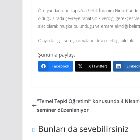
Öte yandan dün Lapta’da Şehit İbrahim Nidai Caddesi’n
olduğu sırada çevreye rahatsızlık verdiği gerekçesiyl
alet olarak muşka bulunduğu ve emare alındığı belirtil
Olaylarla ilgili soruşturmaların devam ettiği bildirildi.
Şununla paylaş:
Facebook
X (Twitter)
LinkedI
“Temel Tepki Öğretimi” konusunda 4 Nisan
seminer düzenleniyor
Bunları da sevebilirsiniz