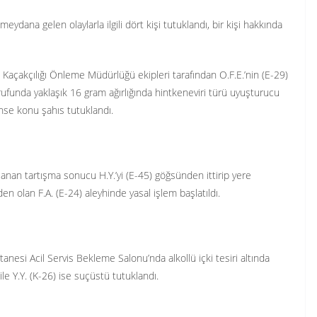
dana gelen olaylarla ilgili dört kişi tutuklandı, bir kişi hakkında
 Kaçakçılığı Önleme Müdürlüğü ekipleri tarafından O.F.E.’nin (E-29)
ufunda yaklaşık 16 gram ağırlığında hintkeneviri türü uyuşturucu
hse konu şahıs tutuklandı.
anan tartışma sonucu H.Y.’yi (E-45) göğsünden ittirip yere
n olan F.A. (E-24) aleyhinde yasal işlem başlatıldı.
esi Acil Servis Bekleme Salonu’nda alkollü içki tesiri altında
ile Y.Y. (K-26) ise suçüstü tutuklandı.