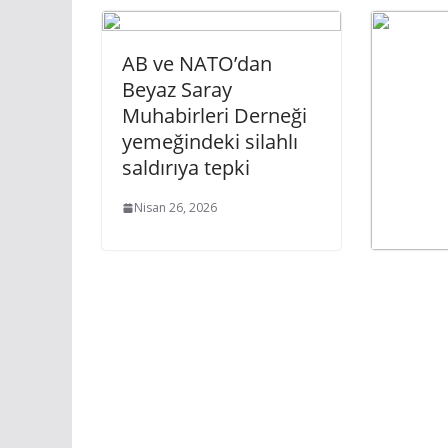
AB ve NATO’dan
Beyaz Saray
Muhabirleri Derneği
yemeğindeki silahlı
saldırıya tepki
Nisan 26, 2026
Bellap
Müzik 
LAGSL
konser
Nisan 1