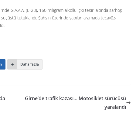
de G.A.A.A. (E-28), 160 miligram alkollü içki tesiri altında sarhoş
e suçüstü tutuklandı. Şahsın üzerinde yapılan aramada tecavüz-i
di.
n
Daha fazla
’da
Girne’de trafik kazası… Motosiklet sürücüsü
yaralandı