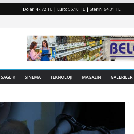
Dolar:
47.72 TL
| Euro:
55.10 TL
| Sterlin:
64.31 TL
SAĞLIK
SINEMA
TEKNOLOJI
MAGAZIN
GALERILER