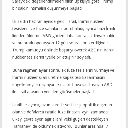
Saray’daki değerlendirmeleri bilen üç kişiye göre Trump
bir saldırı ihtimalini düşünmeye başladı.
İlk saldırı haziran ayında geldi. İsrail, İran’ın nükleer
tesislerini ve füze sahalarını bombaladı, ayrıca bazı İranlı
liderleri öldürdü. ABD güçleri daha sonra saldırıya katıldı
ve bu ortak operasyon 12 gün sonra sona erdiğinde
Trump kamuoyu önünde başarıyı överek ABD’nin İran’ın
nükleer tesislerini “yerle bir ettiğini” söyledi.
Buna rağmen aylar sonra, ek füze tesislerini vurmayı ve
İran’ın nükleer silah üretme kapasitesi kazanmasını
engellemeyi amaçlayan ikinci bir hava saldırısı için ABD
ile İsrail arasında yeniden görüşmeler başladı.
İsrailliler ayrıca, uzun süredir sert bir jeopolitik düşman
olan ve defalarca İsrail’e füze fırlatan, aynı zamanda
ülkeyi çevreleyen ağır silahlı vekil güçleri destekleyen
Hamaney’i de öldürmek istiyordu. Bunlar arasında, 7