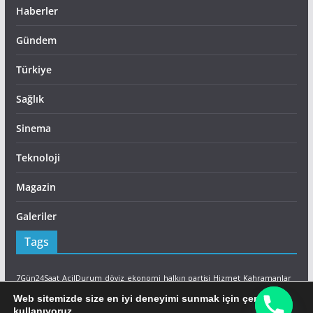
Haberler
Gündem
Türkiye
Sağlık
Sinema
Teknoloji
Magazin
Galeriler
Tags
7Gün24Saat
AcilDurum
döviz
ekonomi
halkın partisi
Hizmet
Kahramanlar
Lefkoşa
LTB
Son Dakika
sutek
Yangın
İtfaiye
Web sitemizde size en iyi deneyimi sunmak için çerezleri
kullanıyoruz.