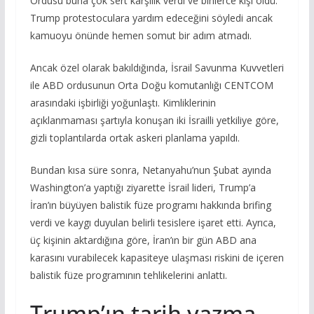
Ordusu buna çok sert karşılık verdi ve binlerce kişi öldü.
Trump protestoculara yardım edeceğini söyledi ancak
kamuoyu önünde hemen somut bir adım atmadı.
Ancak özel olarak bakıldığında, İsrail Savunma Kuvvetleri
ile ABD ordusunun Orta Doğu komutanlığı CENTCOM
arasındaki işbirliği yoğunlaştı. Kimliklerinin
açıklanmaması şartıyla konuşan iki İsrailli yetkiliye göre,
gizli toplantılarda ortak askeri planlama yapıldı.
Bundan kısa süre sonra, Netanyahu’nun Şubat ayında
Washington’a yaptığı ziyarette İsrail lideri, Trump’a
İran’ın büyüyen balistik füze programı hakkında brifing
verdi ve kaygı duyulan belirli tesislere işaret etti. Ayrıca,
üç kişinin aktardığına göre, İran’ın bir gün ABD ana
karasını vurabilecek kapasiteye ulaşması riskini de içeren
balistik füze programının tehlikelerini anlattı.
Trump’ın tarih yazma