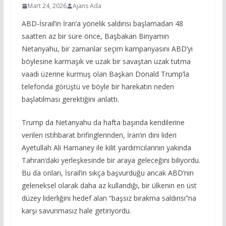
Mart 24, 2026
Ajans Ada
ABD-İsrail’in İran’a yönelik saldırısı başlamadan 48
saatten az bir süre önce, Başbakan Binyamin
Netanyahu, bir zamanlar seçim kampanyasını ABD’yi
böylesine karmaşık ve uzak bir savaştan uzak tutma
vaadi üzerine kurmuş olan Başkan Donald Trump’la
telefonda görüştü ve böyle bir harekatın neden
başlatılması gerektiğini anlattı.
Trump da Netanyahu da hafta başında kendilerine
verilen istihbarat brifinglerinden, İran’ın dini lideri
Ayetullah Ali Hamaney ile kilit yardımcılarının yakında
Tahran’daki yerleşkesinde bir araya geleceğini biliyordu.
Bu da onları, İsrail’in sıkça başvurduğu ancak ABD’nin
geleneksel olarak daha az kullandığı, bir ülkenin en üst
düzey liderliğini hedef alan “başsız bırakma saldırısı”na
karşı savunmasız hale getiriyordu.