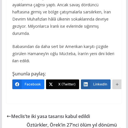
ayaklanma çağrısı yaptı. Ancak savaş dördüncü
haftasına girmiş ve bölge çatışmalarla sarsılırken, İran
Devrim Muhafızları hâlâ ülkenin sokaklarında devriye
geziyor. Milyonlarca İranlı ise evlerinde sığınmış
durumda.
Babasından da daha sert bir Amerikan karşıtı çizgide
görülen Hamaney’in oğlu Mücteba, İran’ın yeni dini lideri
ilan edildi.
Şununla paylaş:
Facebook
X (Twitter)
LinkedIn
Da
Meclis’te iki yasa tasarısı kabul edildi
Öztürkler, Örek’in 27’nci ölüm yıl dönümü