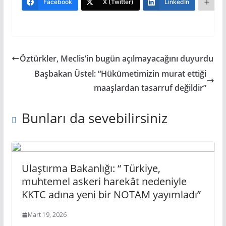
Facebook
X (Twitter)
LinkedIn
Da
Öztürkler, Meclis’in bugün açılmayacağını duyurdu
Başbakan Üstel: “Hükümetimizin murat ettiği
maaşlardan tasarruf değildir”
Bunları da sevebilirsiniz
Ulaştırma Bakanlığı: “ Türkiye,
muhtemel askeri harekât nedeniyle
KKTC adına yeni bir NOTAM yayımladı”
Mart 19, 2026