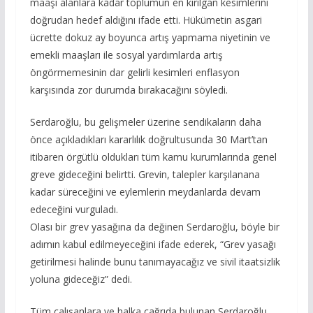
maaşı alanlara kadar toplumun en kırılgan kesimlerini
doğrudan hedef aldığını ifade etti. Hükümetin asgari
ücrette dokuz ay boyunca artış yapmama niyetinin ve
emekli maaşları ile sosyal yardımlarda artış
öngörmemesinin dar gelirli kesimleri enflasyon
karşısında zor durumda bırakacağını söyledi.
Serdaroğlu, bu gelişmeler üzerine sendikaların daha
önce açıkladıkları kararlılık doğrultusunda 30 Mart’tan
itibaren örgütlü oldukları tüm kamu kurumlarında genel
greve gideceğini belirtti. Grevin, talepler karşılanana
kadar süreceğini ve eylemlerin meydanlarda devam
edeceğini vurguladı.
Olası bir grev yasağına da değinen Serdaroğlu, böyle bir
adımın kabul edilmeyeceğini ifade ederek, “Grev yasağı
getirilmesi halinde bunu tanımayacağız ve sivil itaatsizlik
yoluna gideceğiz” dedi.
Tüm çalışanlara ve halka çağrıda bulunan Serdaroğlu,