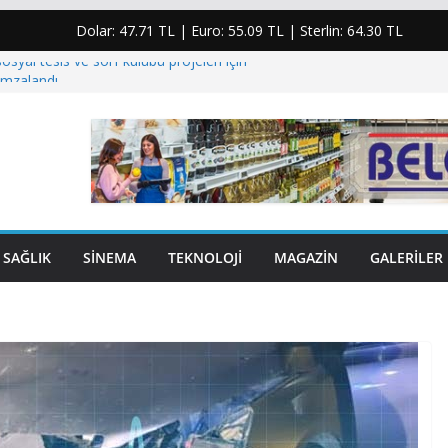
Dolar:
47.71 TL
| Euro:
55.09 TL
| Sterlin:
64.30 TL
osyal tesis ve sörf kulübü projeleri için
imzalandı
 enerjisindeki plansızlık halkı kesintilere ve yüksek
mahkum etti”
ıhasanoğlu için taziye mesajı: “Yaşanan bu acı
i derinden üzmüştür”
şiye yumruk atıp elmacık kemiğini kıran şahıs
lar…
SAĞLIK
SINEMA
TEKNOLOJI
MAGAZIN
GALERILER