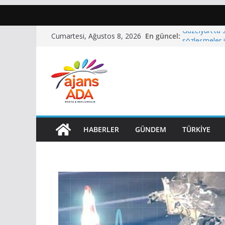
Skip
En güncel:
Güzelyurt’ta s
Cumartesi, Ağustos 8, 2026
to
sözleşmeler 
CTP: “Elektrik
content
maliyetlere 
Üstel’den Hac
olay hepimiz
Tartıştığı ki
tutuklandı
Polisiye olay
HABERLER
GÜNDEM
TÜRKIYE