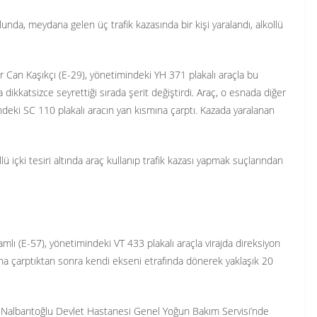
unda, meydana gelen üç trafik kazasında bir kişi yaralandı, alkollü
er Can Kaşıkçı (E-29), yönetimindeki YH 371 plakalı araçla bu
ikkatsizce seyrettiği sırada şerit değiştirdi. Araç, o esnada diğer
deki SC 110 plakalı aracın yan kısmına çarptı. Kazada yaralanan
 içki tesiri altında araç kullanıp trafik kazası yapmak suçlarından
lı (E-57), yönetimindeki VT 433 plakalı araçla virajda direksiyon
ına çarptıktan sonra kendi ekseni etrafında dönerek yaklaşık 20
 Nalbantoğlu Devlet Hastanesi Genel Yoğun Bakım Servisi’nde