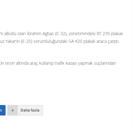
 alkollü olan İbrahim Agbas (E-32), yönetimindeki RT 235 plakalı
z Yakar’ın (E-25) sorumluluğundaki SA 420 plakalı araca çarptı.
ki tesiri altında araç kullanıp trafik kazası yapmak suçlarından
n
Daha fazla