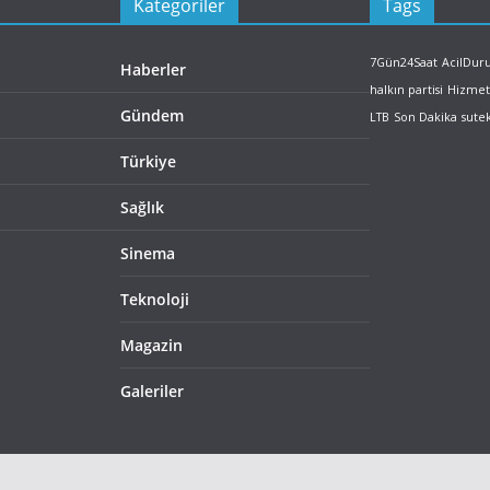
Kategoriler
Tags
7Gün24Saat
AcilDu
Haberler
halkın partisi
Hizmet
Gündem
LTB
Son Dakika
sute
Türkiye
Sağlık
Sinema
Teknoloji
Magazin
Galeriler