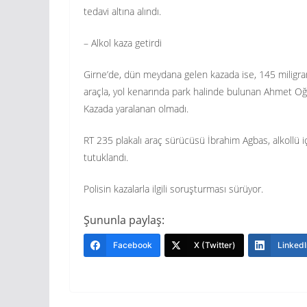
tedavi altına alındı.
– Alkol kaza getirdi
Girne’de, dün meydana gelen kazada ise, 145 miligram
araçla, yol kenarında park halinde bulunan Ahmet Oğu
Kazada yaralanan olmadı.
RT 235 plakalı araç sürücüsü İbrahim Agbas, alkollü iç
tutuklandı.
Polisin kazalarla ilgili soruşturması sürüyor.
Şununla paylaş:
Facebook
X (Twitter)
LinkedI