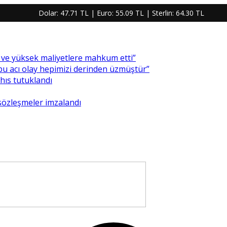
Dolar:
47.71 TL
| Euro:
55.09 TL
| Sterlin:
64.30 TL
re ve yüksek maliyetlere mahkum etti”
 bu acı olay hepimizi derinden üzmüştür”
ahıs tutuklandı
 sözleşmeler imzalandı