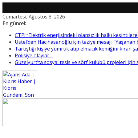
Skip
Cumartesi, Ağustos 8, 2026
to
En güncel:
content
CTP: “Elektrik enerjisindeki plansızlık halkı kesintile
Üstel’den Hacıhasanoğlu için taziye mesajı: “Yaşanan
Tartıştığı kişiye yumruk atıp elmacık kemiğini kıran ş
Polisiye olaylar…
Güzelyurt’ta sosyal tesis ve sörf kulübü projeleri için