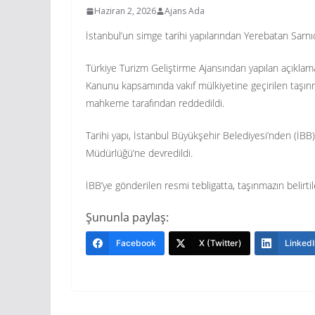
Haziran 2, 2026
Ajans Ada
İstanbul’un simge tarihi yapılarından Yerebatan Sarnıcı
Türkiye Turizm Geliştirme Ajansından yapılan açıklama
Kanunu kapsamında vakıf mülkiyetine geçirilen taşınma
mahkeme tarafından reddedildi.
Tarihi yapı, İstanbul Büyükşehir Belediyesi’nden (İBB)
Müdürlüğü’ne devredildi.
İBB’ye gönderilen resmi tebligatta, taşınmazın belirtil
Şununla paylaş:
Facebook
X (Twitter)
LinkedI