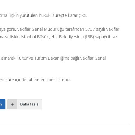
’na ilişkin yürütülen hukuki süreçte karar çıktı.
ya göre, Vakıflar Genel Müdürlüğü tarafından 5737 sayılı Vakıflar
za ilişkin İstanbul Büyükşehir Belediyesinin (İBB) yaptığı itiraz
 alınarak Kültür ve Turizm Bakanlığı’na bağlı Vakıflar Genel
en süre içinde tahliye edilmesi istendi.
n
Daha fazla