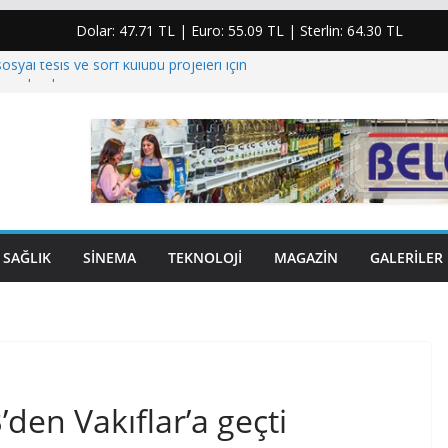
Dolar:
47.71 TL
| Euro:
55.09 TL
| Sterlin:
64.30 TL
osyal tesis ve sörf kulübü projeleri için
imzalandı
 enerjisindeki plansızlık halkı kesintilere ve yüksek
mahkum etti”
ıhasanoğlu için taziye mesajı: “Yaşanan bu acı
i derinden üzmüştür”
şiye yumruk atıp elmacık kemiğini kıran şahıs
lar…
SAĞLIK
SINEMA
TEKNOLOJI
MAGAZIN
GALERILER
’den Vakıflar’a geçti