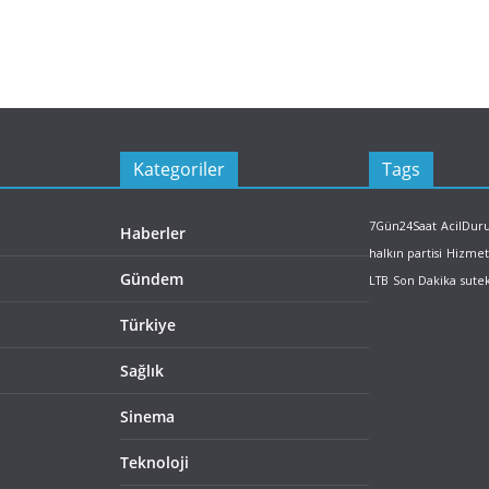
Kategoriler
Tags
7Gün24Saat
AcilDu
Haberler
halkın partisi
Hizmet
Gündem
LTB
Son Dakika
sute
Türkiye
Sağlık
Sinema
Teknoloji