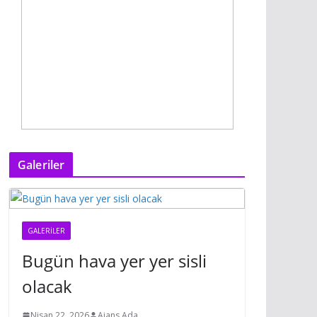
Galeriler
GALERILER
Bugün hava yer yer sisli
olacak
Nisan 22, 2026
Ajans Ada