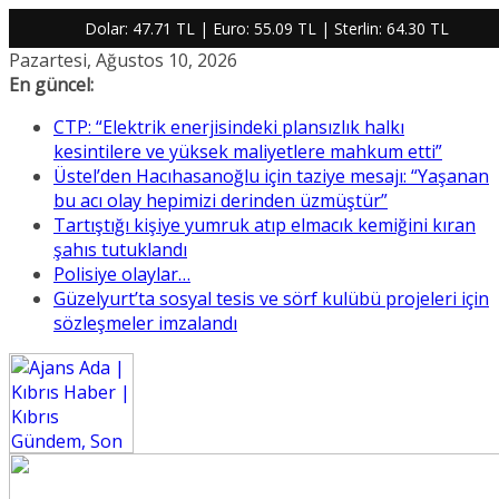
Dolar:
47.71 TL
| Euro:
55.09 TL
| Sterlin:
64.30 TL
Skip
Pazartesi, Ağustos 10, 2026
to
En güncel:
content
CTP: “Elektrik enerjisindeki plansızlık halkı
kesintilere ve yüksek maliyetlere mahkum etti”
Üstel’den Hacıhasanoğlu için taziye mesajı: “Yaşanan
bu acı olay hepimizi derinden üzmüştür”
Tartıştığı kişiye yumruk atıp elmacık kemiğini kıran
şahıs tutuklandı
Polisiye olaylar…
Güzelyurt’ta sosyal tesis ve sörf kulübü projeleri için
sözleşmeler imzalandı