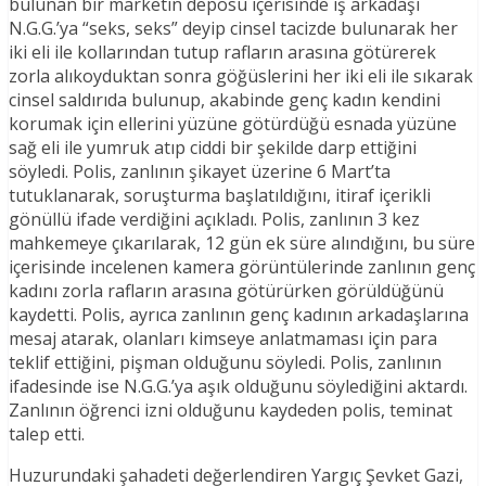
bulunan bir marketin deposu içerisinde iş arkadaşı
N.G.G.’ya “seks, seks” deyip cinsel tacizde bulunarak her
iki eli ile kollarından tutup rafların arasına götürerek
zorla alıkoyduktan sonra göğüslerini her iki eli ile sıkarak
cinsel saldırıda bulunup, akabinde genç kadın kendini
korumak için ellerini yüzüne götürdüğü esnada yüzüne
sağ eli ile yumruk atıp ciddi bir şekilde darp ettiğini
söyledi. Polis, zanlının şikayet üzerine 6 Mart’ta
tutuklanarak, soruşturma başlatıldığını, itiraf içerikli
gönüllü ifade verdiğini açıkladı. Polis, zanlının 3 kez
mahkemeye çıkarılarak, 12 gün ek süre alındığını, bu süre
içerisinde incelenen kamera görüntülerinde zanlının genç
kadını zorla rafların arasına götürürken görüldüğünü
kaydetti. Polis, ayrıca zanlının genç kadının arkadaşlarına
mesaj atarak, olanları kimseye anlatmaması için para
teklif ettiğini, pişman olduğunu söyledi. Polis, zanlının
ifadesinde ise N.G.G.’ya aşık olduğunu söylediğini aktardı.
Zanlının öğrenci izni olduğunu kaydeden polis, teminat
talep etti.
Huzurundaki şahadeti değerlendiren Yargıç Şevket Gazi,