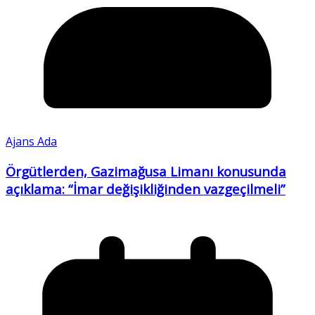
Ajans Ada
Örgütlerden, Gazimağusa Limanı konusunda
açıklama: “İmar değişikliğinden vazgeçilmeli”