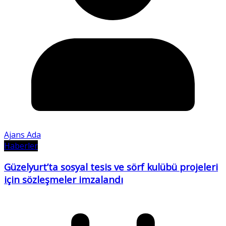
Ajans Ada
Haberler
Güzelyurt’ta sosyal tesis ve sörf kulübü projeleri
için sözleşmeler imzalandı