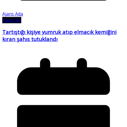
Ajans Ada
Haberler
Tartıştığı kişiye yumruk atıp elmacık kemiğini
kıran şahıs tutuklandı