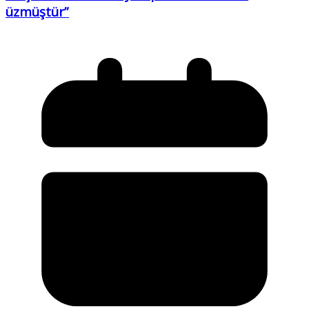
üzmüştür”