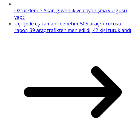
Öztürkler ile Akar, güvenlik ve dayanışma vurgusu
yaptı
Üç ilçede eş zamanlı denetim: 505 araç sürücüsü
rapor, 39 araç trafikten men edildi, 42 kişi tutuklandı