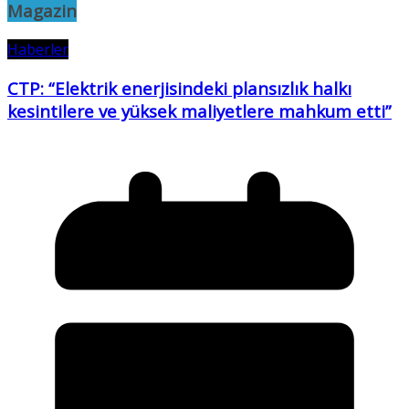
Magazin
Haberler
CTP: “Elektrik enerjisindeki plansızlık halkı
kesintilere ve yüksek maliyetlere mahkum etti”