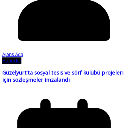
Ajans Ada
Haberler
Güzelyurt’ta sosyal tesis ve sörf kulübü projeleri
için sözleşmeler imzalandı