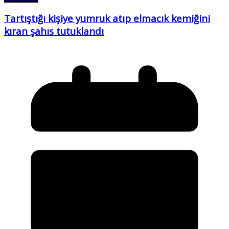
Tartıştığı kişiye yumruk atıp elmacık kemiğini
kıran şahıs tutuklandı