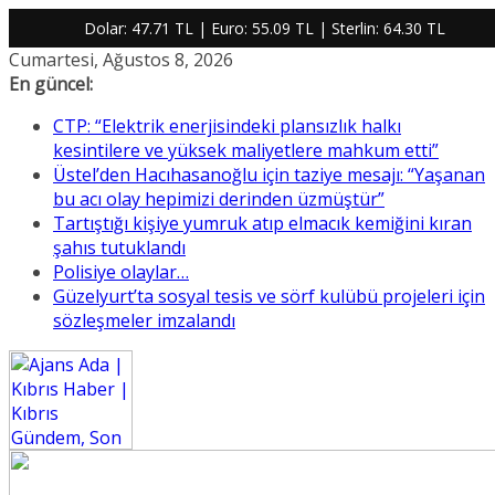
Dolar:
47.71 TL
| Euro:
55.09 TL
| Sterlin:
64.30 TL
Skip
Cumartesi, Ağustos 8, 2026
to
En güncel:
content
CTP: “Elektrik enerjisindeki plansızlık halkı
kesintilere ve yüksek maliyetlere mahkum etti”
Üstel’den Hacıhasanoğlu için taziye mesajı: “Yaşanan
bu acı olay hepimizi derinden üzmüştür”
Tartıştığı kişiye yumruk atıp elmacık kemiğini kıran
şahıs tutuklandı
Polisiye olaylar…
Güzelyurt’ta sosyal tesis ve sörf kulübü projeleri için
sözleşmeler imzalandı