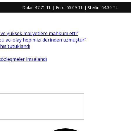
Dolar:
47.71 TL
| Euro:
55.09 TL
| Sterlin:
64.30 TL
re ve yüksek maliyetlere mahkum etti”
 bu acı olay hepimizi derinden üzmüştür”
ahıs tutuklandı
 sözleşmeler imzalandı