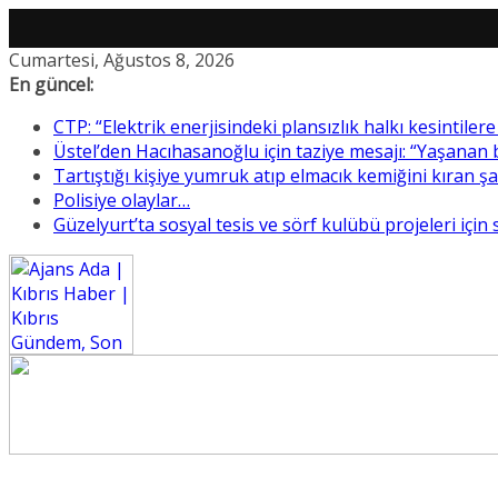
Skip
Cumartesi, Ağustos 8, 2026
to
En güncel:
content
CTP: “Elektrik enerjisindeki plansızlık halkı kesintile
Üstel’den Hacıhasanoğlu için taziye mesajı: “Yaşanan
Tartıştığı kişiye yumruk atıp elmacık kemiğini kıran ş
Polisiye olaylar…
Güzelyurt’ta sosyal tesis ve sörf kulübü projeleri için