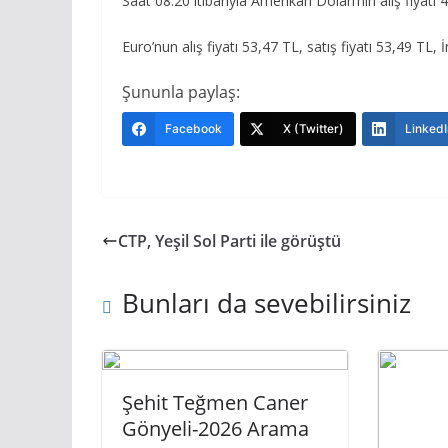
Saat 08.20 itibarıyla Amerikan Doları’nın alış fiyatı 
Euro’nun alış fiyatı 53,47 TL, satış fiyatı 53,49 TL, İ
Şununla paylaş:
Facebook
X (Twitter)
LinkedI
CTP, Yeşil Sol Parti ile görüştü
Bunları da sevebilirsiniz
Şehit Teğmen Caner
Gönyeli-2026 Arama