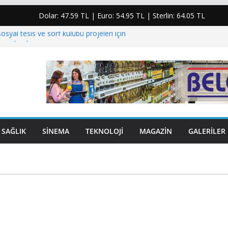
Dolar:
47.59 TL
| Euro:
54.95 TL
| Sterlin:
64.05 TL
osyal tesis ve sörf kulübü projeleri için
imzalandı
 enerjisindeki plansızlık halkı kesintilere ve yüksek
mahkum etti”
ıhasanoğlu için taziye mesajı: “Yaşanan bu acı
i derinden üzmüştür”
şiye yumruk atıp elmacık kemiğini kıran şahıs
lar…
SAĞLIK
SINEMA
TEKNOLOJI
MAGAZIN
GALERILER