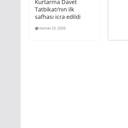
Kurtarma Davet
Tatbikatı’nın ilk
safhası icra edildi
Haziran 23, 2026
AB’ni
Temsi
Hahn 
Mart 2