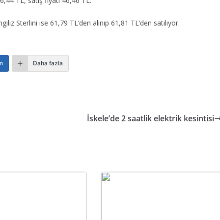
46,44 TL, satış fiyatı 46,46 TL.
ngiliz Sterlini ise 61,79 TL’den alınıp 61,81 TL’den satılıyor.
n
Daha fazla
İskele’de 2 saatlik elektrik kesintisi