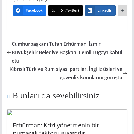
Facebook
X (Twitter)
LinkedIn
Da
Cumhurbaşkanı Tufan Erhürman, İzmir
Büyükşehir Belediye Başkanı Cemil Tugay’ı kabul
etti
Kıbrıslı Türk ve Rum siyasi partiler, İngiliz üsleri ve
güvenlik konularını görüştü
Bunları da sevebilirsiniz
Erhürman: Krizi yönetmenin bir
numaralı faktörü güvendir