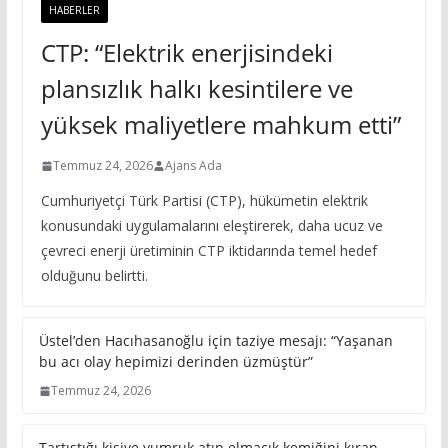
HABERLER
CTP: “Elektrik enerjisindeki
plansızlık halkı kesintilere ve
yüksek maliyetlere mahkum etti”
Temmuz 24, 2026
Ajans Ada
Cumhuriyetçi Türk Partisi (CTP), hükümetin elektrik
konusundaki uygulamalarını eleştirerek, daha ucuz ve
çevreci enerji üretiminin CTP iktidarında temel hedef
olduğunu belirtti.
Üstel’den Hacıhasanoğlu için taziye mesajı: “Yaşanan
bu acı olay hepimizi derinden üzmüştür”
Temmuz 24, 2026
Tartıştığı kişiye yumruk atıp elmacık kemiğini kıran